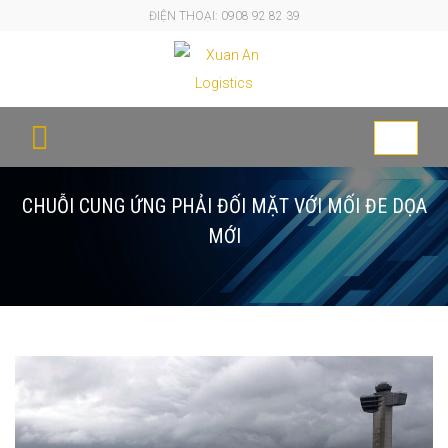
ĐIỆN THOẠI: 0908 92 82 39
Toggle
navigati
CHUỖI CUNG ỨNG PHẢI ĐỐI MẶT VỚI MỐI ĐE DỌA
MỚI