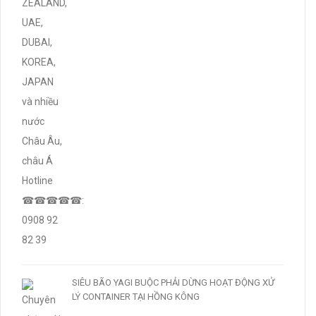
SIÊU BÃO YAGI BUỘC PHẢI DỪNG HOẠT ĐỘNG XỬ
LÝ CONTAINER TẠI HỒNG KÔNG