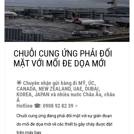
CHUỖI CUNG ỨNG PHẢI ĐỐI
MẶT VỚI MỐI ĐE DỌA MỚI
🌟
Chuyên nhận gửi hàng đi MỸ, ÚC,
CANADA, NEW ZEALAND, UAE, DUBAI,
KOREA, JAPAN và nhiều nước Châu Âu, châu
Á
Hotline
☎
: 0908 92 82 39
⭐️
Chuỗi cung ứng đang phải đối mặt với sự gián đoạn
do mối đe dọa mới về các thiết bị gây cháy được đặt
trên máy bay.