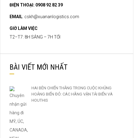
ĐIỆN THOẠI: 0908 92 82 39
EMAIL
:
cskh@xuananlogistics.com
GIỜ LÀM VIỆC
T2–T7: 8H SÁNG – 7H TỐI
BÀI VIẾT MỚI NHẤT
HAI BÊN CHIẾN THẮNG TRONG CUỘC KHỦNG
HOẢNG BIỂN ĐỎ: CÁC HÃNG VẬN TẢI BIỂN VÀ
HOUTHIS