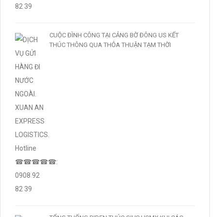
CUỘC ĐÌNH CÔNG TẠI CẢNG BỜ ĐÔNG US KẾT
THÚC THÔNG QUA THỎA THUẬN TẠM THỜI