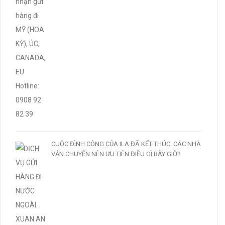
CUỘC ĐÌNH CÔNG CỦA ILA ĐÃ KẾT THÚC. CÁC NHÀ
VẬN CHUYỂN NÊN ƯU TIÊN ĐIỀU GÌ BÂY GIỜ?