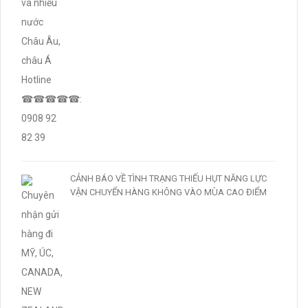
CẢNH BÁO VỀ TÌNH TRẠNG THIẾU HỤT NĂNG LỰC
VẬN CHUYỂN HÀNG KHÔNG VÀO MÙA CAO ĐIỂM