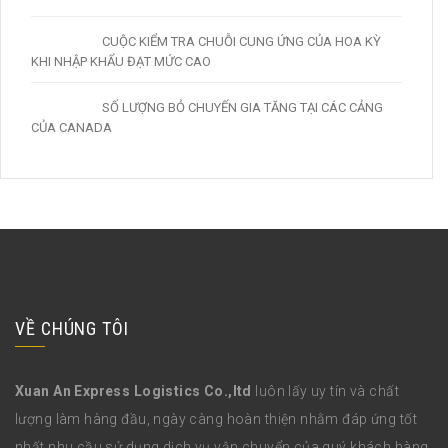
CUỘC KIỂM TRA CHUỖI CUNG ỨNG CỦA HOA KỲ
KHI NHẬP KHẨU ĐẠT MỨC CAO
SỐ LƯỢNG BỎ CHUYẾN GIA TĂNG TẠI CÁC CẢNG
CỦA CANADA
VỀ CHÚNG TÔI
Xuan An Express Logistics Co.,ltd
luôn lấy uy tín và chất
lượng làm hàng đầu, ngày càng hoàn thiện nhằm đáp ứng tốt
nhất nhu cầu sử dụng dịch vụ vận chuyển của quý khách hàng.