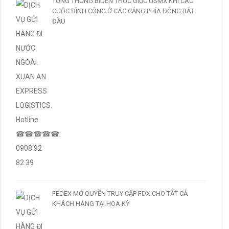
TỔNG THỐNG BIDEN THÚC GIỤC USMX KHI CÁC
CUỘC ĐÌNH CÔNG Ở CÁC CẢNG PHÍA ĐÔNG BẮT
ĐẦU
FEDEX MỞ QUYỀN TRUY CẬP FDX CHO TẤT CẢ
KHÁCH HÀNG TẠI HOA KỲ