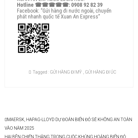
Hotline
☎☎☎☎☎
: 0908 92 82 39
Facebook: “Gửi hàng đi nước ngoài, chuyển
phát nhanh quốc tế Xuan An Express”
Tagged :
GỬI HÀNG ĐI MỸ
,
GỬI HÀNG ĐI ÚC
MAERSK, HAPAG-LLOYD DỰ ĐOÁN BIỂN ĐỎ SẼ KHÔNG AN TOÀN
VÀO NĂM 2025
HAI BÊN CHIẾN THẮNG TRONG CUỘC KHỦNG HOẢNG BIỂN ĐỎ: