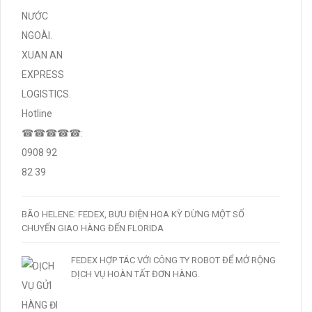
BÃO HELENE: FEDEX, BƯU ĐIỆN HOA KỲ DỪNG MỘT SỐ
CHUYẾN GIAO HÀNG ĐẾN FLORIDA
FEDEX HỢP TÁC VỚI CÔNG TY ROBOT ĐỂ MỞ RỘNG
DỊCH VỤ HOÀN TẤT ĐƠN HÀNG.