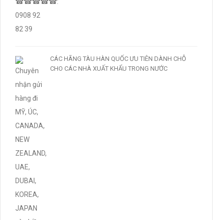
CÁC HÃNG TÀU HÀN QUỐC ƯU TIÊN DÀNH CHỖ
CHO CÁC NHÀ XUẤT KHẨU TRONG NƯỚC