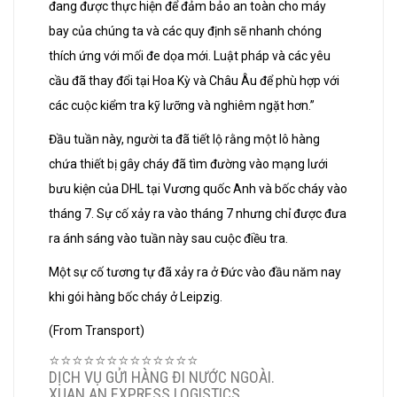
đang được thực hiện để đảm bảo an toàn cho máy
bay của chúng ta và các quy định sẽ nhanh chóng
thích ứng với mối đe dọa mới. Luật pháp và các yêu
cầu đã thay đổi tại Hoa Kỳ và Châu Âu để phù hợp với
các cuộc kiểm tra kỹ lưỡng và nghiêm ngặt hơn.”
Đầu tuần này, người ta đã tiết lộ rằng một lô hàng
chứa thiết bị gây cháy đã tìm đường vào mạng lưới
bưu kiện của DHL tại Vương quốc Anh và bốc cháy vào
tháng 7. Sự cố xảy ra vào tháng 7 nhưng chỉ được đưa
ra ánh sáng vào tuần này sau cuộc điều tra.
Một sự cố tương tự đã xảy ra ở Đức vào đầu năm nay
khi gói hàng bốc cháy ở Leipzig.
(From Transport)
⭐️⭐️⭐️⭐️⭐️⭐️⭐️⭐️⭐️⭐️⭐️⭐️⭐️
DỊCH VỤ GỬI HÀNG ĐI NƯỚC NGOÀI.
XUAN AN EXPRESS LOGISTICS.