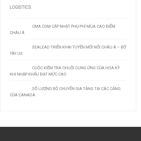
CMA CGM CẬP NHẬT PHỤ PHÍ MÙA CAO ĐIỂM
CHÂU Á
SEALEAD TRIỂN KHAI TUYẾN MỚI NỐI CHÂU Á – BỜ
TÂY US
CUỘC KIỂM TRA CHUỖI CUNG ỨNG CỦA HOA KỲ
KHI NHẬP KHẨU ĐẠT MỨC CAO
SỐ LƯỢNG BỎ CHUYẾN GIA TĂNG TẠI CÁC CẢNG
CỦA CANADA