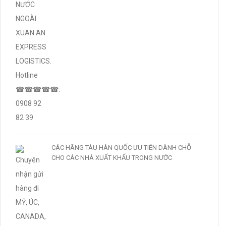
CÁC HÃNG TÀU HÀN QUỐC ƯU TIÊN DÀNH CHỖ
CHO CÁC NHÀ XUẤT KHẨU TRONG NƯỚC