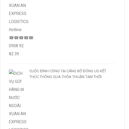
CUỘC ĐÌNH CÔNG TẠI CẢNG BỜ ĐÔNG US KẾT
THÚC THÔNG QUA THỎA THUẬN TẠM THỜI