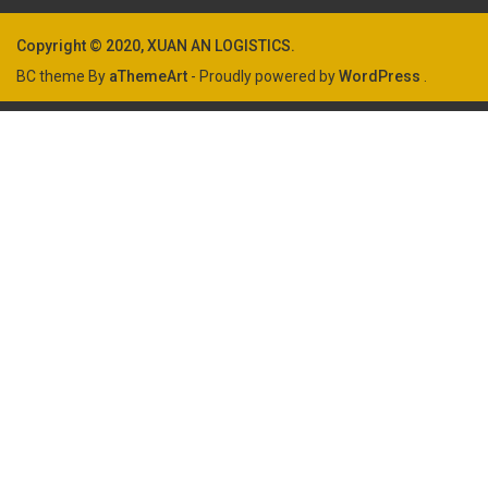
Copyright © 2020, XUAN AN LOGISTICS.
BC theme By
aThemeArt
- Proudly powered by
WordPress
.