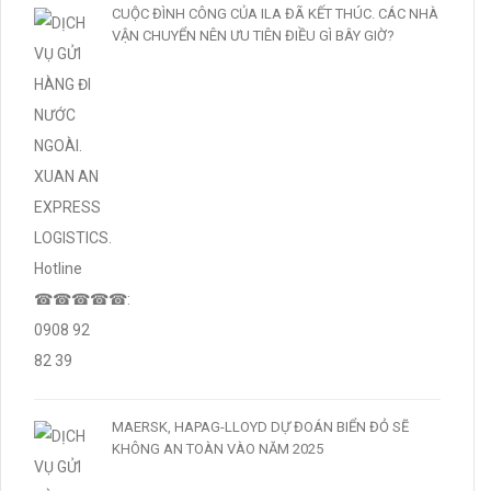
CUỘC ĐÌNH CÔNG CỦA ILA ĐÃ KẾT THÚC. CÁC NHÀ
VẬN CHUYỂN NÊN ƯU TIÊN ĐIỀU GÌ BÂY GIỜ?
MAERSK, HAPAG-LLOYD DỰ ĐOÁN BIỂN ĐỎ SẼ
KHÔNG AN TOÀN VÀO NĂM 2025