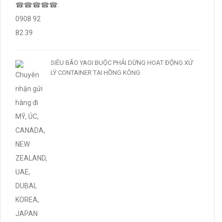
SIÊU BÃO YAGI BUỘC PHẢI DỪNG HOẠT ĐỘNG XỬ
LÝ CONTAINER TẠI HỒNG KÔNG