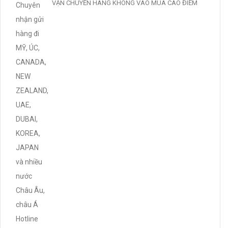
VẬN CHUYỂN HÀNG KHÔNG VÀO MÙA CAO ĐIỂM