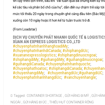
tin cậy theo lịch trình, sau khi “vài tuần qua đã chứng kiến sự t
kể các tàu và phân bổ chỗ của họ”, dẫn đến sự chậm trễ sắp tới
mức tối thiểu 20 ngày trong chuyến ghé cảng đầu tiên (Bắc Mỹ) 
xuống còn 10 ngày hoặc ít hơn kể từ tuần trước trở đi.
(From Loadstar)
DỊCH VỤ CHUYỂN PHÁT NHANH QUỐC TẾ & LOGISTIC
XUAN AN EXPRESS LOGISTICS CO.,LTD
#chuyenphatnhanhhanghoadiMy
;
#chuyenphatnhanhdiCanada
;
#shiphangdiUc
;
#xuananexpresslogistics
;
#shiphangdinuocngoai
;
#shiphangdiMy
;
#guihangdiMy
;
#guihangdinuocngoai
;
#guihangdiCanada
;
#chuyenphatnhanhquocte
;
#chuyenphathoatoc
;
#shiphangdiCanada
;
#chuyenhan
#chuyenhangdiMy
;
#chuyenhangdiUc
;
#guihangdiUC
;
#chuyenphatnhanhhangdiUc
;
#vanchuyenhangle
;
Tagged :
CONTAINER SHORTAGE
,
GỬI HÀNG ĐI MỸ
,
GỬI HÀN
NGOÀI
,
GỬI HÀNG ĐI ÚC
,
THIẾU HỤT CONTAINER RỖNG