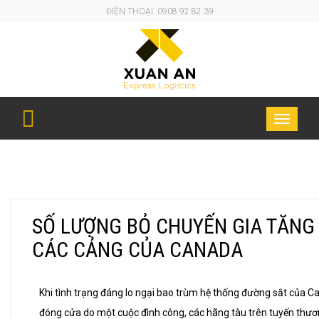
ĐIỆN THOẠI: 0908 92 82 39
SỐ LƯỢNG BỎ CHUYẾN GIA TĂNG TẠI CÁC CẢNG
Toggle
CỦA CANADA
navigati
SỐ LƯỢNG BỎ CHUYẾN GIA TĂNG 
CÁC CẢNG CỦA CANADA
Khi tình trạng đáng lo ngại bao trùm hệ thống đường sắt của C
đóng cửa do một cuộc đình công, các hãng tàu trên tuyến thư