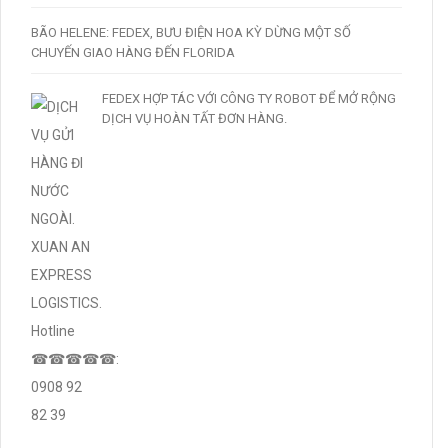
BÃO HELENE: FEDEX, BƯU ĐIỆN HOA KỲ DỪNG MỘT SỐ
CHUYẾN GIAO HÀNG ĐẾN FLORIDA
FEDEX HỢP TÁC VỚI CÔNG TY ROBOT ĐỂ MỞ RỘNG
DỊCH VỤ HOÀN TẤT ĐƠN HÀNG.