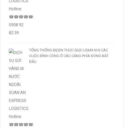
TỔNG THỐNG BIDEN THÚC GIỤC USMX KHI CÁC
CUỘC ĐÌNH CÔNG Ở CÁC CẢNG PHÍA ĐÔNG BẮT
ĐẦU