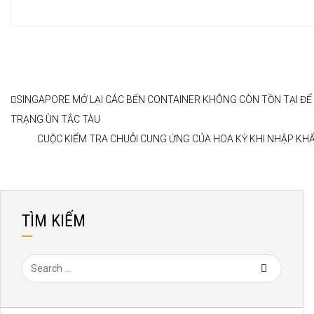
SINGAPORE MỞ LẠI CÁC BẾN CONTAINER KHÔNG CÒN TỒN TẠI ĐỂ 
TRẠNG ÙN TẮC TÀU
CUỘC KIỂM TRA CHUỖI CUNG ỨNG CỦA HOA KỲ KHI NHẬP K
TÌM KIẾM