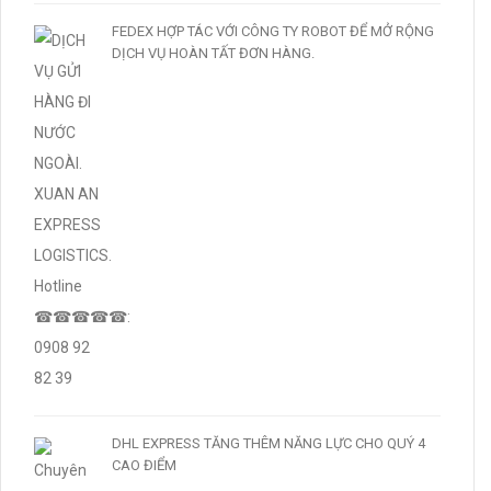
FEDEX HỢP TÁC VỚI CÔNG TY ROBOT ĐỂ MỞ RỘNG
DỊCH VỤ HOÀN TẤT ĐƠN HÀNG.
DHL EXPRESS TĂNG THÊM NĂNG LỰC CHO QUÝ 4
CAO ĐIỂM