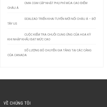
CMA CGM CẬP NHẬT PHỤ PHÍ MÙA CAO ĐIỂM
CHÂU Á
SEALEAD TRIỂN KHAI TUYẾN MỚI NỐI CHÂU Á – BỜ
TÂY US
CUỘC KIỂM TRA CHUỖI CUNG ỨNG CỦA HOA KỲ
KHI NHẬP KHẨU ĐẠT MỨC CAO
SỐ LƯỢNG BỎ CHUYẾN GIA TĂNG TẠI CÁC CẢNG
CỦA CANADA
VỀ CHÚNG TÔI