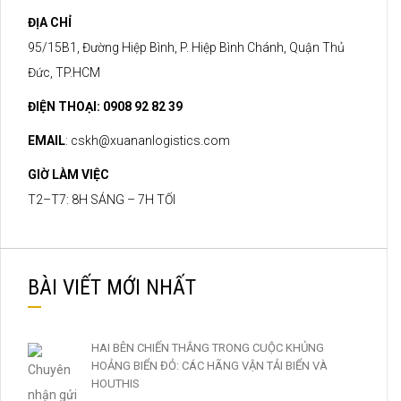
ĐỊA CHỈ
95/15B1, Đường Hiệp Bình, P. Hiệp Bình Chánh, Quận Thủ
Đức, TP.HCM
ĐIỆN THOẠI: 0908 92 82 39
EMAIL
:
cskh@xuananlogistics.com
GIỜ LÀM VIỆC
T2–T7: 8H SÁNG – 7H TỐI
BÀI VIẾT MỚI NHẤT
HAI BÊN CHIẾN THẮNG TRONG CUỘC KHỦNG
HOẢNG BIỂN ĐỎ: CÁC HÃNG VẬN TẢI BIỂN VÀ
HOUTHIS