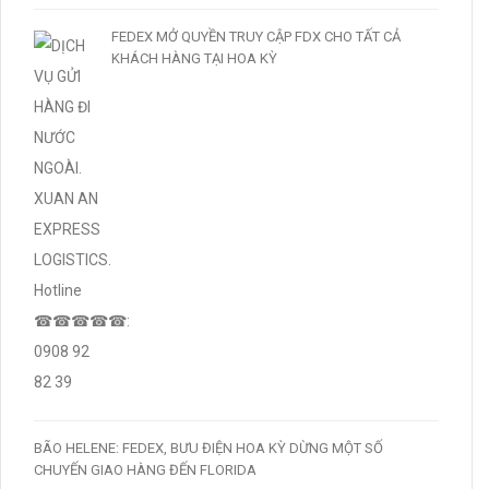
FEDEX MỞ QUYỀN TRUY CẬP FDX CHO TẤT CẢ
KHÁCH HÀNG TẠI HOA KỲ
BÃO HELENE: FEDEX, BƯU ĐIỆN HOA KỲ DỪNG MỘT SỐ
CHUYẾN GIAO HÀNG ĐẾN FLORIDA