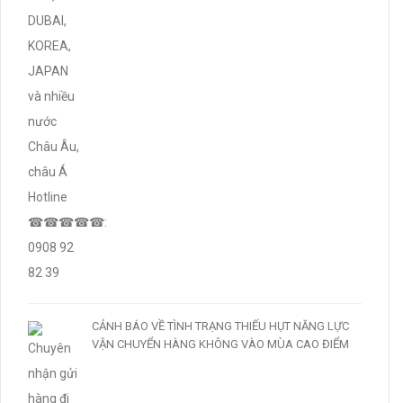
CẢNH BÁO VỀ TÌNH TRẠNG THIẾU HỤT NĂNG LỰC
VẬN CHUYỂN HÀNG KHÔNG VÀO MÙA CAO ĐIỂM