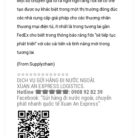
Một số chuyên gia tỏ ra nghi ngờ rằng fdx sẽ có thể
tạo được sự khác biệt trong một thị trường đông đúc
các nhà cung cấp giải pháp cho các thương nhân
thương mại điện tử, ít nhất là trong tương lai gần.
FedEx cho biết trong thông báo rằng fdx “sẽ tiếp tục
phát triển” với các cải tiến và tính năng mới trong
tương lai.
(From Supplychain)
⭐️⭐️⭐️⭐️⭐️⭐️⭐️⭐️⭐️⭐️⭐️⭐️⭐️
DỊCH VỤ GỬI HÀNG ĐI NƯỚC NGOÀI.
XUAN AN EXPRESS LOGISTICS.
Hotline
☎☎☎☎☎
: 0908 92 82 39
Facebook: “Gửi hàng đi nước ngoài, chuyển
phát nhanh quốc tế Xuan An Express”