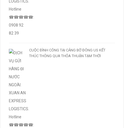
CUỘC ĐÌNH CÔNG TẠI CẢNG BỜ ĐÔNG US KẾT
THÚC THÔNG QUA THỎA THUẬN TẠM THỜI