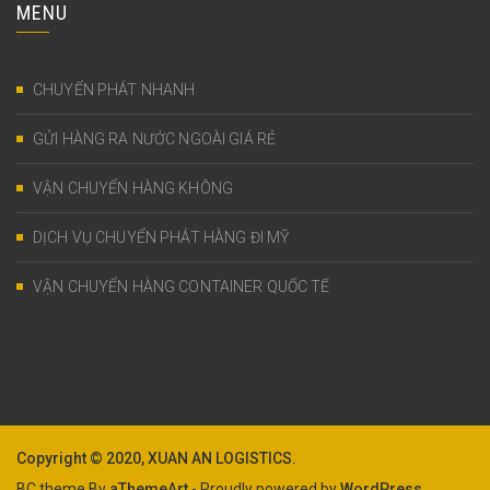
MENU
CHUYỂN PHÁT NHANH
GỬI HÀNG RA NƯỚC NGOÀI GIÁ RẺ
VẬN CHUYỂN HÀNG KHÔNG
DỊCH VỤ CHUYỂN PHÁT HÀNG ĐI MỸ
VẬN CHUYỂN HÀNG CONTAINER QUỐC TẾ
Copyright © 2020, XUAN AN LOGISTICS.
BC theme By
aThemeArt
- Proudly powered by
WordPress
.