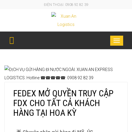
ĐIỆN THOẠI: 0908 92 82 39
FEDEX MỞ QUYỀN TRUY CẬP FDX CHO TẤT CẢ
Toggle
KHÁCH HÀNG TẠI HOA KỲ
navigati
FEDEX MỞ QUYỀN TRUY CẬP
FDX CHO TẤT CẢ KHÁCH
HÀNG TẠI HOA KỲ