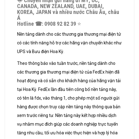
🌟
Chuyên nhận gửi hàng đi MỸ, ÚC,
CANADA, NEW ZEALAND, UAE, DUBAI,
KOREA, JAPAN và nhiều nước Châu Âu, châu
Á
Hotline
☎
: 0908 92 82 39
⭐️
Nền tảng dành cho các thương gia thương mại điện tử
có các tính năng hỗ trợ các hãng vận chuyển khác như
UPS và Bưu điện Hoa Kỳ.
Theo thông báo vào tuần trước, nền tảng dành cho
các thương gia thương mại điện tử của FedEx hiện đã
hoạt động và có sẵn cho khách hàng của hãng vận tải
tại Hoa Kỳ. FedEx lần đầu tiên công bố nền tảng này,
có tên là fdx, vào tháng 1, cho phép một số người gửi
hàng được chọn truy cập nền tảng này thông qua bản
xem trước riêng tư. Nền tảng này kết hợp nhiều dịch
vụ nhằm mục đích giúp các doanh nghiệp trực tuyến
tăng nhu cầu, tối ưu hóa việc thực hiện và hợp lý hóa