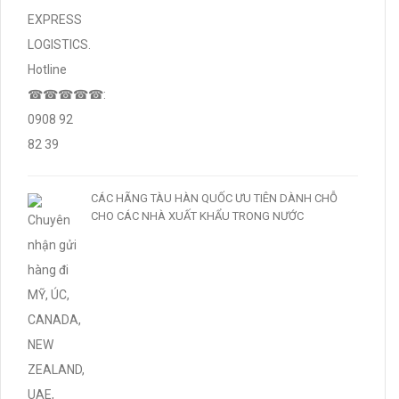
CÁC HÃNG TÀU HÀN QUỐC ƯU TIÊN DÀNH CHỖ
CHO CÁC NHÀ XUẤT KHẨU TRONG NƯỚC