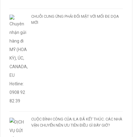
CHUỖI CUNG ỨNG PHẢI ĐỐI MẶT VỚI MỐI ĐE DỌA
MỚI
CUỘC ĐÌNH CÔNG CỦA ILA ĐÃ KẾT THÚC. CÁC NHÀ
VẬN CHUYỂN NÊN ƯU TIÊN ĐIỀU GÌ BÂY GIỜ?