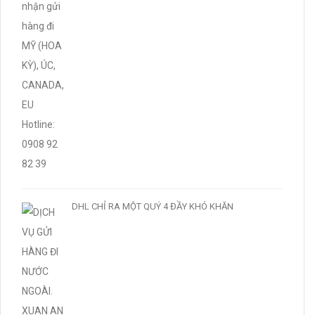
DHL CHỈ RA MỘT QUÝ 4 ĐẦY KHÓ KHĂN