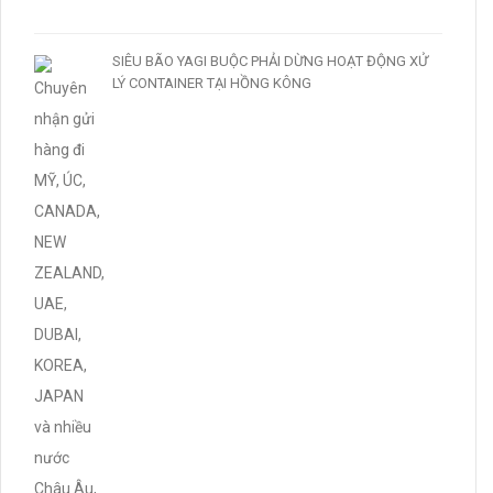
SIÊU BÃO YAGI BUỘC PHẢI DỪNG HOẠT ĐỘNG XỬ
LÝ CONTAINER TẠI HỒNG KÔNG