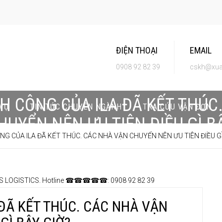
ĐIỆN THOẠI
EMAIL
0908 92 82 39
cskh@xua
H CÔNG CỦA ILA ĐÃ KẾT THÚC
 VỤ
TIN TỨC CHUYÊN NGÀNH
TRA CỨU VẬN ĐƠN
HUYỂN NÊN ƯU TIÊN ĐIỀU GÌ BÂ
NG CỦA ILA ĐÃ KẾT THÚC. CÁC NHÀ VẬN CHUYỂN NÊN ƯU TIÊN ĐIỀU GÌ
ĐÃ KẾT THÚC. CÁC NHÀ VẬN