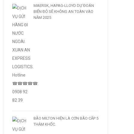
MAERSK, HAPAG-LLOYD DỰ ĐOÁN
BIỂN ĐỎ SẼ KHÔNG AN TOÀN VÀO
NĂM 2025
BÃO MILTON HIỆN LÀ CƠN BÃO CẤP 5
THẢM KHỐC.