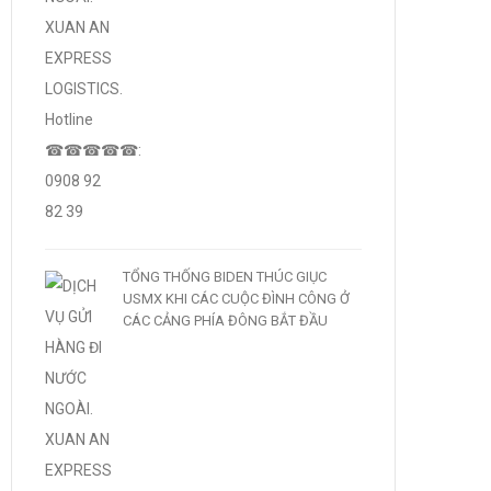
TỔNG THỐNG BIDEN THÚC GIỤC
USMX KHI CÁC CUỘC ĐÌNH CÔNG Ở
CÁC CẢNG PHÍA ĐÔNG BẮT ĐẦU