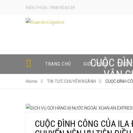
ĐIỆN THOẠI: 0908 92 82 39
CUỘC ĐÌN
TRANG CHỦ
GIỚI THIỆU
DỊCH
VẬN C
Home
TIN TỨC CHUYÊN NGÀNH
CUỘC ĐÌNH CÔ
CUỘC ĐÌNH CÔNG CỦA ILA 