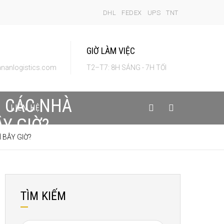
DHL
FEDEX
UPS
TNT
GIỜ LÀM VIỆC
nanlogistics.com
T2–T7: 8H SÁNG - 7H TỐI
. CÁC NHÀ
LIÊN HỆ
Y GIỜ?
 BÂY GIỜ?
TÌM KIẾM