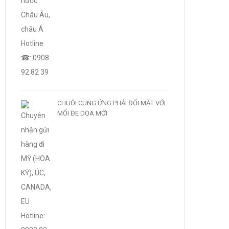
CHUỖI CUNG ỨNG PHẢI ĐỐI MẶT VỚI
MỐI ĐE DỌA MỚI