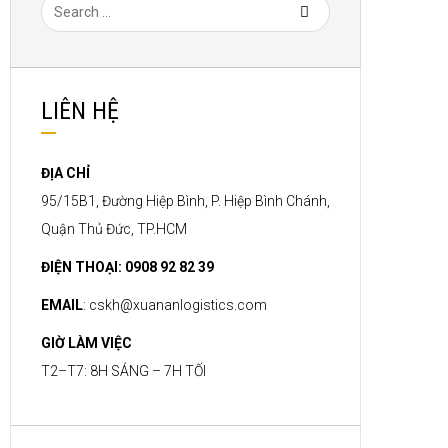
LIÊN HỆ
ĐỊA CHỈ
95/15B1, Đường Hiệp Bình, P. Hiệp Bình Chánh,
Quận Thủ Đức, TP.HCM
ĐIỆN THOẠI: 0908 92 82 39
EMAIL
:
cskh@xuananlogistics.com
GIỜ LÀM VIỆC
T2–T7: 8H SÁNG – 7H TỐI