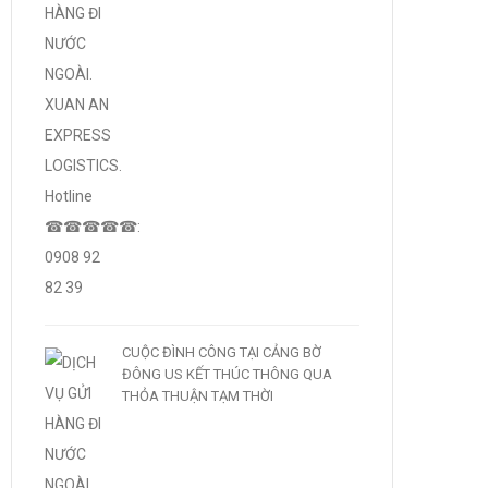
CUỘC ĐÌNH CÔNG TẠI CẢNG BỜ
ĐÔNG US KẾT THÚC THÔNG QUA
THỎA THUẬN TẠM THỜI