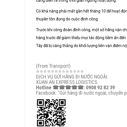
cảng diễn ra trong thời gian ngừng hoạt động.
Có khả năng phải mất gần hết tháng 10 để hoạt độn
thuyền tồn đọng do cuộc đình công.
Trước khi công đoàn đình công, một số hãng vận c
hàng trước để giảm thiểu mọi tác động tiềm ẩn đến
Tây đã bị căng thẳng do khối lượng liên vận điểm nội
(From Transport)
⭐️⭐️⭐️⭐️⭐️⭐️⭐️⭐️⭐️⭐️⭐️⭐️⭐️
DỊCH VỤ GỬI HÀNG ĐI NƯỚC NGOÀI.
XUAN AN EXPRESS LOGISTICS.
Hotline
☎☎☎☎☎
: 0908 92 82 39
Facebook: “Gửi hàng đi nước ngoài, chuyển 