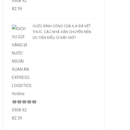
CUỘC ĐÌNH CÔNG CỦA ILA ĐÃ KẾT
THÚC. CÁC NHÀ VẬN CHUYỂN NÊN
ƯU TIÊN ĐIỀU GÌ BÂY GIỜ?