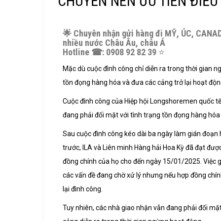
CHUYỂN NÊN ƯU TIÊN ĐIỀU 
🌟
Chuyên nhận gửi hàng đi MỸ, ÚC, CANA
nhiều nước Châu Âu, châu Á
Hotline
☎
: 0908 92 82 39
⭐️
Mặc dù cuộc đình công chỉ diễn ra trong thời gian n
tồn đọng hàng hóa và đưa các cảng trở lại hoạt độn
Cuộc đình công của Hiệp hội Longshoremen quốc tế 
đang phải đối mặt với tình trạng tồn đọng hàng hóa
Sau cuộc đình công kéo dài ba ngày làm gián đoạn
trước, ILA và Liên minh Hàng hải Hoa Kỳ đã đạt được
đồng chính của họ cho đến ngày 15/01/2025. Việc g
các vấn đề đang chờ xử lý nhưng nếu hợp đồng chín
lại đình công.
Tuy nhiên, các nhà giao nhận vẫn đang phải đối mặ