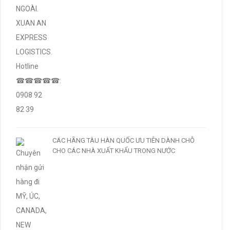
CÁC HÃNG TÀU HÀN QUỐC ƯU TIÊN DÀNH CHỖ
CHO CÁC NHÀ XUẤT KHẨU TRONG NƯỚC