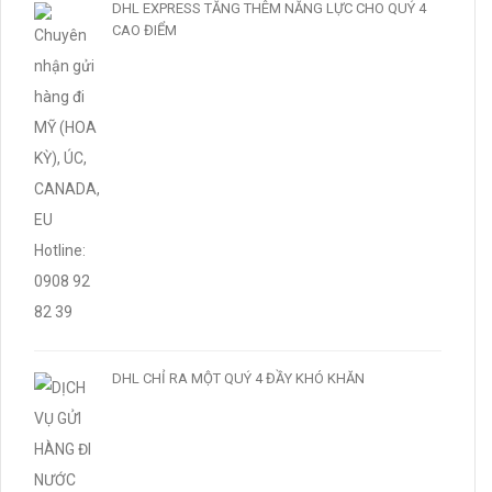
DHL EXPRESS TĂNG THÊM NĂNG LỰC CHO QUÝ 4
CAO ĐIỂM
DHL CHỈ RA MỘT QUÝ 4 ĐẦY KHÓ KHĂN