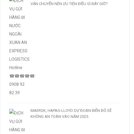
VẬN CHUYỂN NÊN ƯU TIÊN ĐIỀU GÌ BÂY GIỜ?
MAERSK, HAPAG-LLOYD DỰ ĐOÁN BIỂN ĐỎ SẼ
KHÔNG AN TOÀN VÀO NĂM 2025