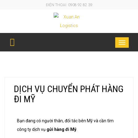
ĐIỆN THOẠI: 0908 92 82 39
Toggle
DỊCH VỤ CHUYỂN PHÁT HÀNG ĐI MỸ
navigati
DỊCH VỤ CHUYỂN PHÁT HÀNG
ĐI MỸ
Bạn đang có người thân, đối tác bên Mỹ và cần tìm
công ty dịch vụ
gửi hàng đi Mỹ
.