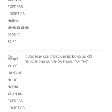
CUỘC ĐÌNH CÔNG TẠI CẢNG BỜ ĐÔNG US KẾT
THÚC THÔNG QUA THỎA THUẬN TẠM THỜI