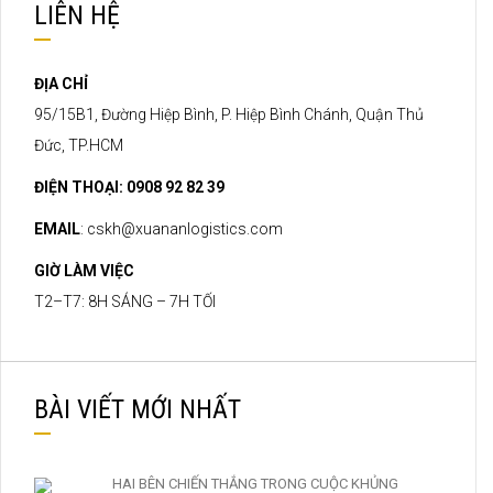
LIÊN HỆ
ĐỊA CHỈ
95/15B1, Đường Hiệp Bình, P. Hiệp Bình Chánh, Quận Thủ
Đức, TP.HCM
ĐIỆN THOẠI: 0908 92 82 39
EMAIL
:
cskh@xuananlogistics.com
GIỜ LÀM VIỆC
T2–T7: 8H SÁNG – 7H TỐI
BÀI VIẾT MỚI NHẤT
HAI BÊN CHIẾN THẮNG TRONG CUỘC KHỦNG