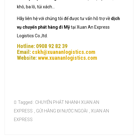
khô, ba lô, túi xách…
Hãy liên hệ với chúng tôi để được tư vấn hỗ trợ về
dịch
vụ chuyển phát
hàng đi Mỹ
tại Xuan An Express
Logistics Co.,ltd.
Hotline: 0908 92 82 39
Email:
cskh@xuananlogistics.com
Website:
www.xuananlogistics.com
Tagged :
CHUYỂN PHÁT NHANH XUAN AN
EXPRESS
,
GỬI HÀNG ĐI NƯỚC NGOÀI
,
XUAN AN
EXPRESS