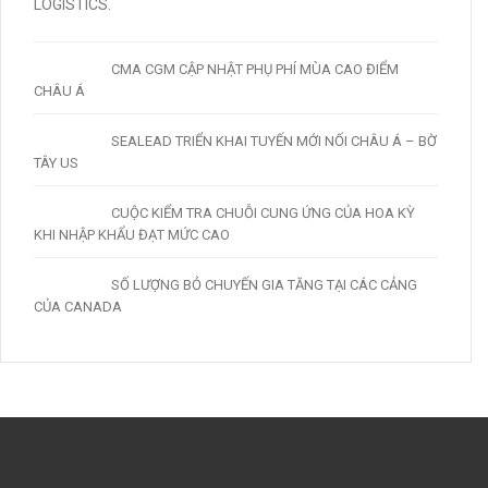
CMA CGM CẬP NHẬT PHỤ PHÍ MÙA CAO ĐIỂM
CHÂU Á
SEALEAD TRIỂN KHAI TUYẾN MỚI NỐI CHÂU Á – BỜ
TÂY US
CUỘC KIỂM TRA CHUỖI CUNG ỨNG CỦA HOA KỲ
KHI NHẬP KHẨU ĐẠT MỨC CAO
SỐ LƯỢNG BỎ CHUYẾN GIA TĂNG TẠI CÁC CẢNG
CỦA CANADA