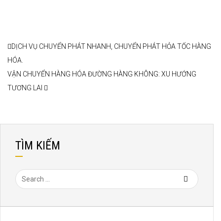
DỊCH VỤ CHUYỂN PHÁT NHANH, CHUYỂN PHÁT HỎA TỐC HÀNG
HÓA.
VẬN CHUYỂN HÀNG HÓA ĐƯỜNG HÀNG KHÔNG: XU HƯỚNG
TƯƠNG LAI
TÌM KIẾM