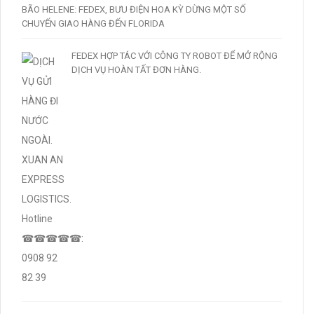
BÃO HELENE: FEDEX, BƯU ĐIỆN HOA KỲ DỪNG MỘT SỐ
CHUYẾN GIAO HÀNG ĐẾN FLORIDA
FEDEX HỢP TÁC VỚI CÔNG TY ROBOT ĐỂ MỞ RỘNG
DỊCH VỤ HOÀN TẤT ĐƠN HÀNG.