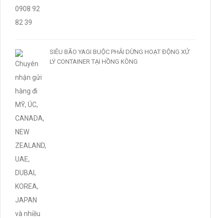
SIÊU BÃO YAGI BUỘC PHẢI DỪNG HOẠT ĐỘNG XỬ
LÝ CONTAINER TẠI HỒNG KÔNG