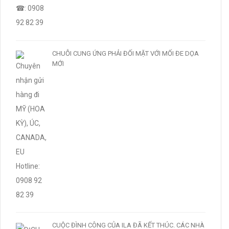
CHUỖI CUNG ỨNG PHẢI ĐỐI MẶT VỚI MỐI ĐE DỌA
MỚI
CUỘC ĐÌNH CÔNG CỦA ILA ĐÃ KẾT THÚC. CÁC NHÀ