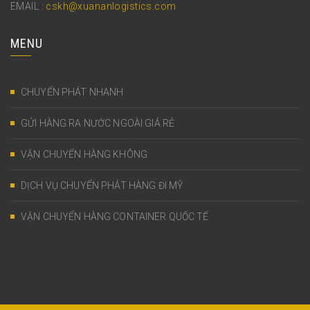
EMAIL :
cskh@xuananlogistics.com
MENU
CHUYỂN PHÁT NHANH
GỬI HÀNG RA NƯỚC NGOÀI GIÁ RẺ
VẬN CHUYỂN HÀNG KHÔNG
DỊCH VỤ CHUYỂN PHÁT HÀNG ĐI MỸ
VẬN CHUYỂN HÀNG CONTAINER QUỐC TẾ