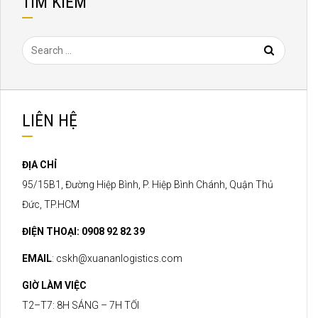
TÌM KIẾM
LIÊN HỆ
ĐỊA CHỈ
95/15B1, Đường Hiệp Bình, P. Hiệp Bình Chánh, Quận Thủ
Đức, TP.HCM
ĐIỆN THOẠI: 0908 92 82 39
EMAIL
:
cskh@xuananlogistics.com
GIỜ LÀM VIỆC
T2–T7: 8H SÁNG – 7H TỐI