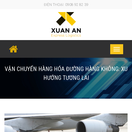
ĐIỆN THOẠI: 0908 92 82 39
Toggle
navigati
VẬN CHUYỂN HÀNG HÓA ĐƯỜNG HÀNG KHÔNG: XU
HƯỚNG TƯƠNG LAI