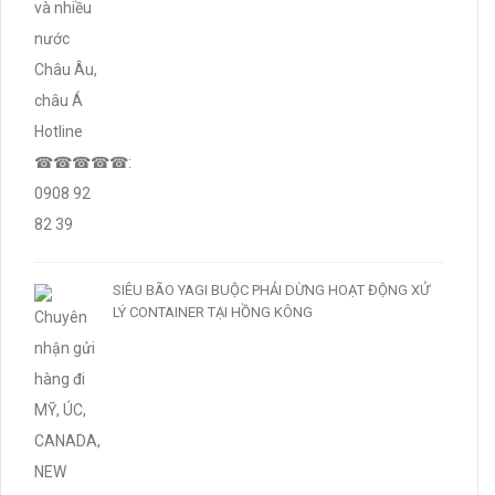
SIÊU BÃO YAGI BUỘC PHẢI DỪNG HOẠT ĐỘNG XỬ
LÝ CONTAINER TẠI HỒNG KÔNG