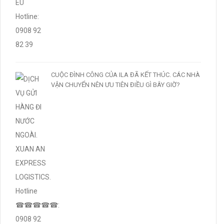
CUỘC ĐÌNH CÔNG CỦA ILA ĐÃ KẾT THÚC. CÁC NHÀ
VẬN CHUYỂN NÊN ƯU TIÊN ĐIỀU GÌ BÂY GIỜ?