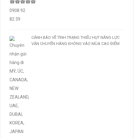
CẢNH BÁO VỀ TÌNH TRẠNG THIẾU HỤT NĂNG LỰC
VẬN CHUYỂN HÀNG KHÔNG VÀO MÙA CAO ĐIỂM