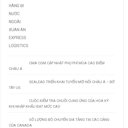
CMA CGM CẬP NHẬT PHỤ PHÍ MÙA CAO ĐIỂM
CHÂU Á
SEALEAD TRIỂN KHAI TUYẾN MỚI NỐI CHÂU Á – BỜ
TÂY US
CUỘC KIỂM TRA CHUỖI CUNG ỨNG CỦA HOA KỲ
KHI NHẬP KHẨU ĐẠT MỨC CAO
SỐ LƯỢNG BỎ CHUYẾN GIA TĂNG TẠI CÁC CẢNG
CỦA CANADA