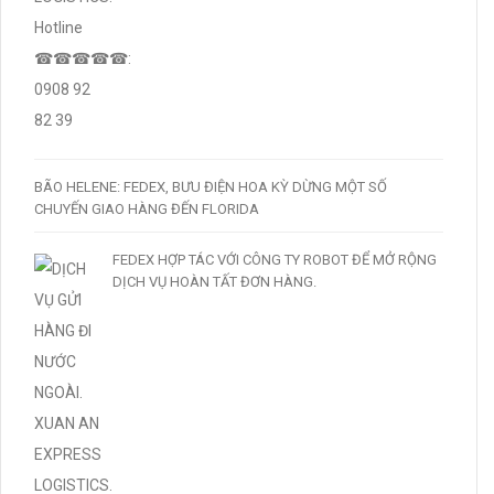
BÃO HELENE: FEDEX, BƯU ĐIỆN HOA KỲ DỪNG MỘT SỐ
CHUYẾN GIAO HÀNG ĐẾN FLORIDA
FEDEX HỢP TÁC VỚI CÔNG TY ROBOT ĐỂ MỞ RỘNG
DỊCH VỤ HOÀN TẤT ĐƠN HÀNG.