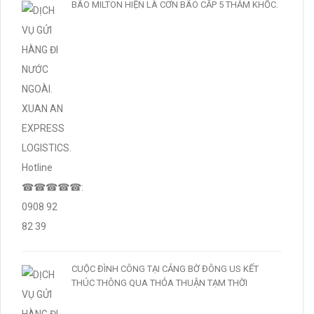
BÃO MILTON HIỆN LÀ CƠN BÃO CẤP 5 THẢM KHỐC.
CUỘC ĐÌNH CÔNG TẠI CẢNG BỜ ĐÔNG US KẾT
THÚC THÔNG QUA THỎA THUẬN TẠM THỜI