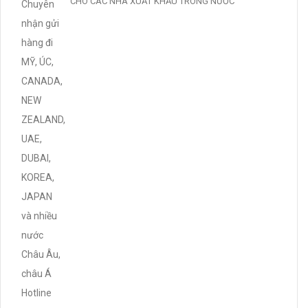
CHO CÁC NHÀ XUẤT KHẨU TRONG NƯỚC