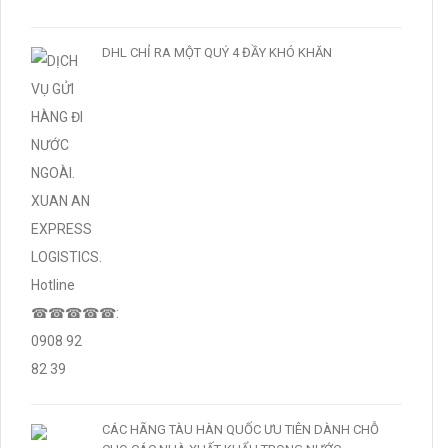
DHL CHỈ RA MỘT QUÝ 4 ĐẦY KHÓ KHĂN
CÁC HÃNG TÀU HÀN QUỐC ƯU TIÊN DÀNH CHỖ