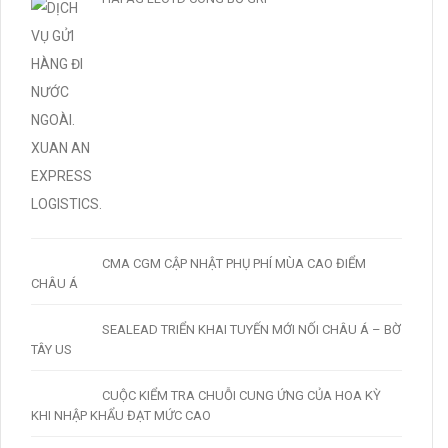
CMA CGM CẬP NHẬT PHỤ PHÍ MÙA CAO ĐIỂM
CHÂU Á
SEALEAD TRIỂN KHAI TUYẾN MỚI NỐI CHÂU Á – BỜ
TÂY US
CUỘC KIỂM TRA CHUỖI CUNG ỨNG CỦA HOA KỲ
KHI NHẬP KHẨU ĐẠT MỨC CAO