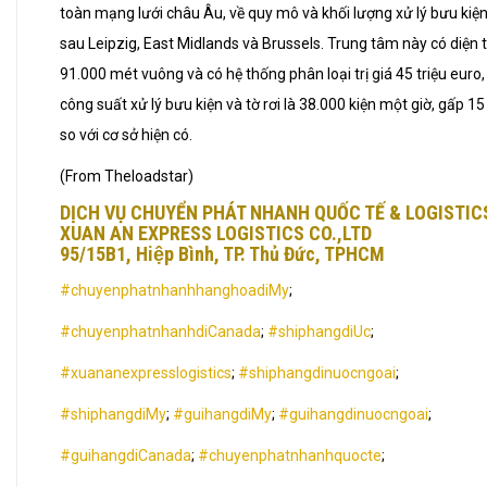
toàn mạng lưới châu Âu, về quy mô và khối lượng xử lý bưu kiện
sau Leipzig, East Midlands và Brussels. Trung tâm này có diện t
91.000 mét vuông và có hệ thống phân loại trị giá 45 triệu euro,
công suất xử lý bưu kiện và tờ rơi là 38.000 kiện một giờ, gấp 15
so với cơ sở hiện có.
(From Theloadstar)
DỊCH VỤ CHUYỂN PHÁT NHANH QUỐC TẾ & LOGISTIC
XUAN AN EXPRESS LOGISTICS CO.,LTD
95/15B1, Hiệp Bình, TP. Thủ Đức, TPHCM
#chuyenphatnhanhhanghoadiMy
;
#chuyenphatnhanhdiCanada
;
#shiphangdiUc
;
#xuananexpresslogistics
;
#shiphangdinuocngoai
;
#shiphangdiMy
;
#guihangdiMy
;
#guihangdinuocngoai
;
#guihangdiCanada
;
#chuyenphatnhanhquocte
;