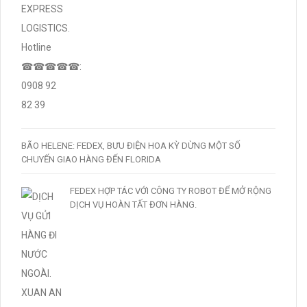
BÃO HELENE: FEDEX, BƯU ĐIỆN HOA KỲ DỪNG MỘT SỐ
CHUYẾN GIAO HÀNG ĐẾN FLORIDA
FEDEX HỢP TÁC VỚI CÔNG TY ROBOT ĐỂ MỞ RỘNG
DỊCH VỤ HOÀN TẤT ĐƠN HÀNG.