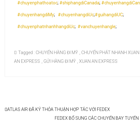
#chuyenphathoatoc
;
#shiphangdiCanada
;
#chuyenhangdiCa
#chuyenhangdiMy
;
#chuyenhangdiUc
;
#guihangdiUC
;
#chuyenphatnhanhhangdiUc
;
#vanchuyenhangle
;
Tagged :
CHUYỂN HÀNG ĐI MỸ
,
CHUYỂN PHÁT NHANH XUAN
AN EXPRESS
,
GỬI HÀNG ĐI MỸ
,
XUAN AN EXPRESS
ATLAS AIR ĐÃ KÝ THỎA THUẬN HỢP TÁC VỚI FEDEX
FEDEX BỔ SUNG CÁC CHUYẾN BAY TUYẾN