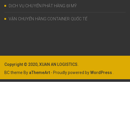
DỊCH VỤ CHUYỂN PHÁT HÀNG ĐI MỸ
VẬN CHUYỂN HÀNG CONTAINER QUỐC TẾ
Copyright © 2020, XUAN AN LOGISTICS.
BC theme By
aThemeArt
- Proudly powered by
WordPress
.