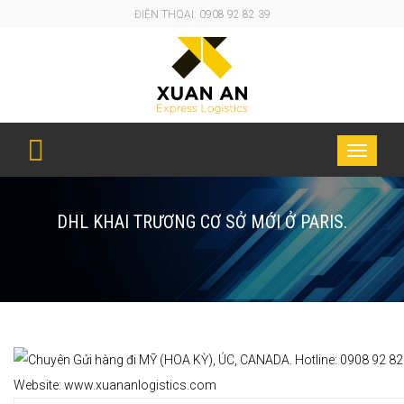
ĐIỆN THOẠI: 0908 92 82 39
Toggle
navigati
DHL KHAI TRƯƠNG CƠ SỞ MỚI Ở PARIS.