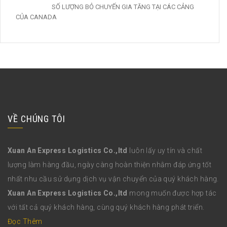
SỐ LƯỢNG BỎ CHUYẾN GIA TĂNG TẠI CÁC CẢNG
CỦA CANADA
VỀ CHÚNG TÔI
Xuan An Express Logistics Co.,ltd
luôn lấy uy tín và chất
lượng làm hàng đầu, ngày càng hoàn thiện nhằm đáp ứng tốt
nhất nhu cầu sử dụng dịch vụ vận chuyển của quý khách hàng.
Xuan An Express Logistics Co.,ltd
mong muốn được hợp tác
với tất cả quý khách hàng, cùng quý khách hàng phát triển.
Đọc Thêm