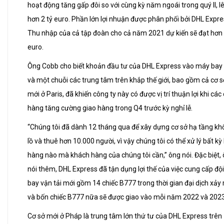
hoạt động tăng gấp đôi so với cùng kỳ năm ngoái trong quý II, l
hơn 2 tỷ euro. Phần lớn lợi nhuận được phân phối bởi DHL Expre
Thu nhập của cả tập đoàn cho cả năm 2021 dự kiến sẽ đạt hơn 
euro.
Ông Cobb cho biết khoản đầu tư của DHL Express vào máy bay
và một chuỗi các trung tâm trên khắp thế giới, bao gồm cả cơ s
mới ở Paris, đã khiến công ty này có được vị trí thuận lợi khi các
hàng tăng cường giao hàng trong Q4 trước kỳ nghỉ lễ.
“Chúng tôi đã dành 12 tháng qua để xây dựng cơ sở hạ tầng k
lồ và thuê hơn 10.000 người, vì vậy chúng tôi có thể xử lý bất kỳ 
hàng nào mà khách hàng của chúng tôi cần,” ông nói. Đặc biệt,
nói thêm, DHL Express đã tận dụng lợi thế của việc cung cấp đội
bay vận tải mới gồm 14 chiếc B777 trong thời gian đại dịch xảy 
và bốn chiếc B777 nữa sẽ được giao vào mỗi năm 2022 và 2023
Cơ sở mới ở Pháp là trung tâm lớn thứ tư của DHL Express trên