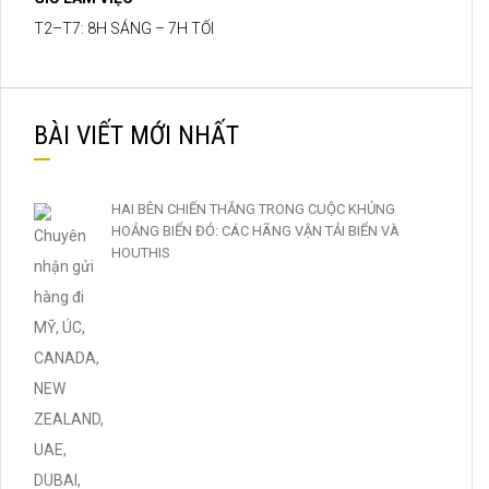
T2–T7: 8H SÁNG – 7H TỐI
BÀI VIẾT MỚI NHẤT
HAI BÊN CHIẾN THẮNG TRONG CUỘC KHỦNG
HOẢNG BIỂN ĐỎ: CÁC HÃNG VẬN TẢI BIỂN VÀ
HOUTHIS