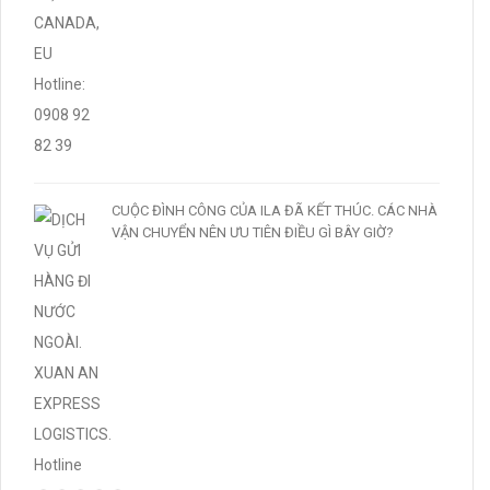
CUỘC ĐÌNH CÔNG CỦA ILA ĐÃ KẾT THÚC. CÁC NHÀ
VẬN CHUYỂN NÊN ƯU TIÊN ĐIỀU GÌ BÂY GIỜ?