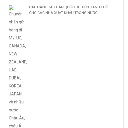
CÁC HÃNG TÀU HÀN QUỐC ƯU TIÊN DÀNH CHỖ
CHO CÁC NHÀ XUẤT KHẨU TRONG NƯỚC