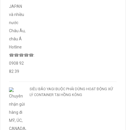
SIÊU BÃO YAGI BUỘC PHẢI DỪNG HOẠT ĐỘNG XỬ
LÝ CONTAINER TẠI HỒNG KÔNG