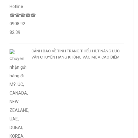
CẢNH BÁO VỀ TÌNH TRẠNG THIẾU HỤT NĂNG LỰC
VẬN CHUYỂN HÀNG KHÔNG VÀO MÙA CAO ĐIỂM