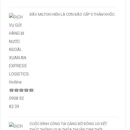
BÃO MILTON HIỆN LÀ CƠN BÃO CẤP 5 THẢM KHỐC.
CUỘC ĐÌNH CÔNG TẠI CẢNG BỜ ĐÔNG US KẾT
THÚC THÔNG QUA THỎA THUẬN TẠM THỜI