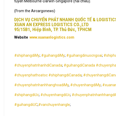
tuyến Melbourne-Darwin-Singapore (hai chiều).
(From the Aircargonews)
DỊCH VỤ CHUYỂN PHÁT NHANH QUỐC TẾ & LOGISTIC
XUAN AN EXPRESS LOGISTICS CO.,LTD
95/15B1, Hiệp Bình, TP. Thủ Đức, TPHCM
Website
www.xuananlogistics.com
#shiphangdiMy
;
#guihangdiMy
;
#guihangdinuocngoai
;
#shiph
#chuyenphatnhanhdiCanada
;
#guihangdiCanada
#chuyenpha
#chuyenphathoatoc
#shiphangdiCanada
;
#chuyenhangdiCan
#chuyenphatnhanhhanghoadiMy
,
#chuyenhangdiMy
;
#xuanan
#shiphangdiUc
;
#chuyenhangdiUc
;
#chuyenphatnhanhhangdi
#guihangdiUC
;
#vanchuyenhangle
;