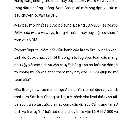
Hãng hàng không cho thuê máy bay của Mỹ iAero Airways, mộ
tảng đầu tư hàng không iAero Group, đã mở rộng dịch vụ của 
sáu chuyên cơ vận tải DHL.
Máy bay mới nhất sẽ được bổ sung, Boeing 737-800F, sẽ hoạt đ
ACMI của iAero Airways, trong khi năm máy bay hiện có khác 
trên cơ sở CM.
Robert Caputo, giám đốc điều hành của iAero Group, nhận xét: 
vinh dự được phục vụ một thương hiệu logistics toàn cầu mang 
như vậy với các dịch vụ vận chuyển hàng hóa an toàn và đáng t
tôi mong muốn khai thác thêm máy bay cho DHL để giúp họ mở 
toàn cầu.”
Đầu tháng này, Tasman Cargo Airlines đã ra mắt dịch vụ vận 
mới giữa Sân bay Changi và Úc, trở thành nhà khai thác vận tả
tiên có trụ sở tại quốc gia này cung cấp dịch vụ đến trung tâm 
dịch vụ 5 chuyến / tuần sử dụng chuyên cơ vận tải B767-300 và