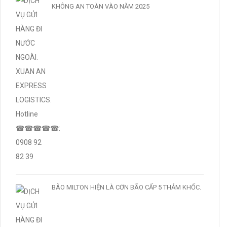
KHÔNG AN TOÀN VÀO NĂM 2025
BÃO MILTON HIỆN LÀ CƠN BÃO CẤP 5 THẢM KHỐC.