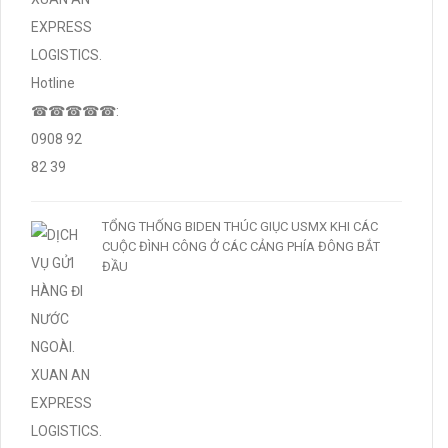
TỔNG THỐNG BIDEN THÚC GIỤC USMX KHI CÁC
CUỘC ĐÌNH CÔNG Ở CÁC CẢNG PHÍA ĐÔNG BẮT
ĐẦU