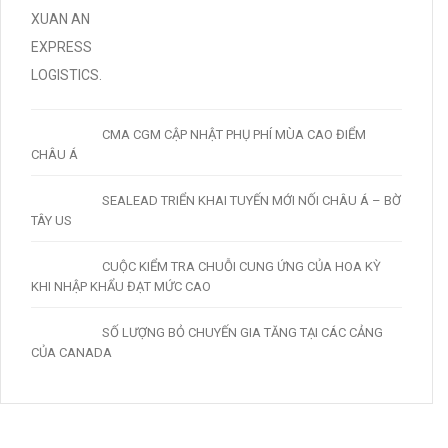
CMA CGM CẬP NHẬT PHỤ PHÍ MÙA CAO ĐIỂM
CHÂU Á
SEALEAD TRIỂN KHAI TUYẾN MỚI NỐI CHÂU Á – BỜ
TÂY US
CUỘC KIỂM TRA CHUỖI CUNG ỨNG CỦA HOA KỲ
KHI NHẬP KHẨU ĐẠT MỨC CAO
SỐ LƯỢNG BỎ CHUYẾN GIA TĂNG TẠI CÁC CẢNG
CỦA CANADA