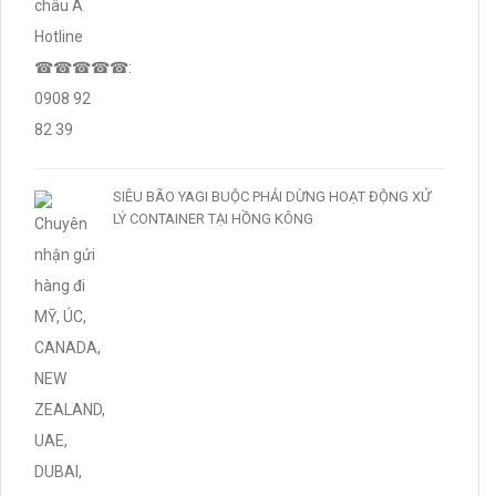
SIÊU BÃO YAGI BUỘC PHẢI DỪNG HOẠT ĐỘNG XỬ
LÝ CONTAINER TẠI HỒNG KÔNG