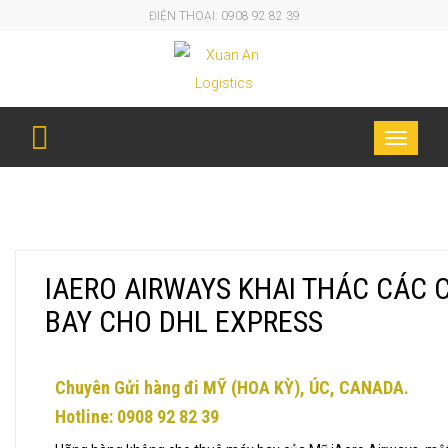
ĐIỆN THOẠI: 0908 92 82 39
IAERO AIRWAYS KHAI THÁC CÁC CHUYẾN BAY CHO
Toggle
DHL EXPRESS
navigati
IAERO AIRWAYS KHAI THÁC CÁC 
BAY CHO DHL EXPRESS
Chuyên Gửi hàng đi MỸ (HOA KỲ), ÚC, CANADA.
Hotline: 0908 92 82 39