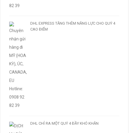
DHL EXPRESS TĂNG THÊM NĂNG LỰC CHO QUÝ 4
CAO ĐIỂM
DHL CHỈ RA MỘT QUÝ 4 ĐẦY KHÓ KHĂN