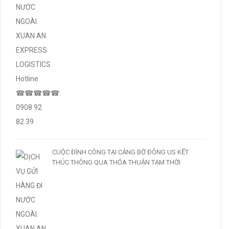
CUỘC ĐÌNH CÔNG TẠI CẢNG BỜ ĐÔNG US KẾT
THÚC THÔNG QUA THỎA THUẬN TẠM THỜI