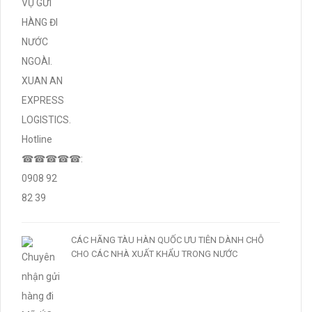
CÁC HÃNG TÀU HÀN QUỐC ƯU TIÊN DÀNH CHỖ
CHO CÁC NHÀ XUẤT KHẨU TRONG NƯỚC