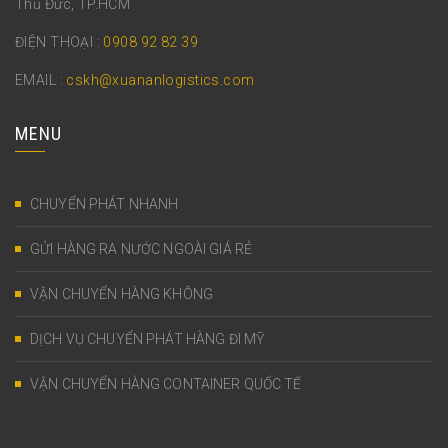
Thủ Đức, TP.HCM
ĐIỆN THOẠI :
0908 92 82 39
EMAIL :
cskh@xuananlogistics.com
MENU
CHUYỂN PHÁT NHANH
GỬI HÀNG RA NƯỚC NGOÀI GIÁ RẺ
VẬN CHUYỂN HÀNG KHÔNG
DỊCH VỤ CHUYỂN PHÁT HÀNG ĐI MỸ
VẬN CHUYỂN HÀNG CONTAINER QUỐC TẾ