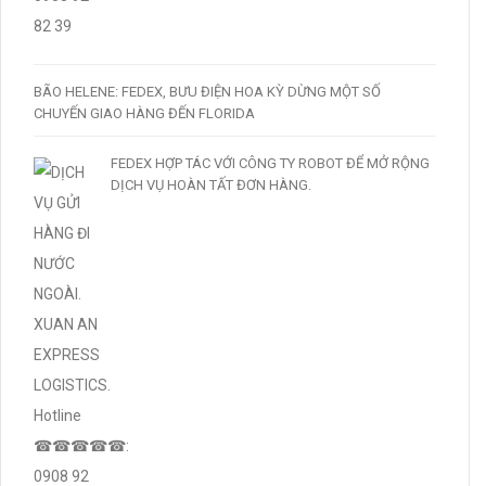
BÃO HELENE: FEDEX, BƯU ĐIỆN HOA KỲ DỪNG MỘT SỐ
CHUYẾN GIAO HÀNG ĐẾN FLORIDA
FEDEX HỢP TÁC VỚI CÔNG TY ROBOT ĐỂ MỞ RỘNG
DỊCH VỤ HOÀN TẤT ĐƠN HÀNG.