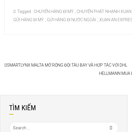
Tagged :
CHUYỂN HÀNG ĐI MỸ
,
CHUYỂN PHÁT NHANH XUAN
GỬI HÀNG ĐI MỸ
,
GỬI HÀNG ĐI NƯỚC NGOÀI
,
XUAN AN EXPRE
SMARTLYNX MALTA MỞ RỘNG ĐỘI TÀU BAY VÀ HỢP TÁC VỚI DHL
HELLMANN MUA L
TÌM KIẾM