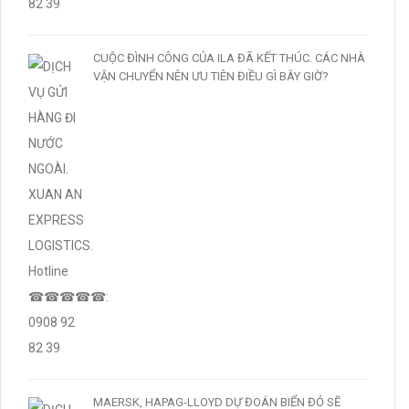
CUỘC ĐÌNH CÔNG CỦA ILA ĐÃ KẾT THÚC. CÁC NHÀ
VẬN CHUYỂN NÊN ƯU TIÊN ĐIỀU GÌ BÂY GIỜ?
MAERSK, HAPAG-LLOYD DỰ ĐOÁN BIỂN ĐỎ SẼ