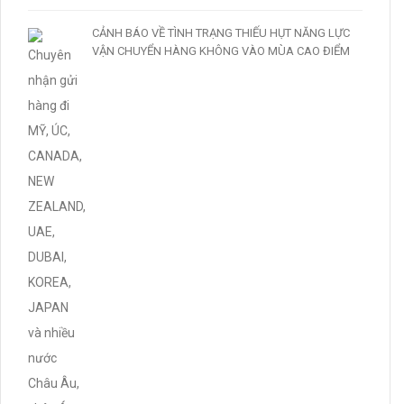
CẢNH BÁO VỀ TÌNH TRẠNG THIẾU HỤT NĂNG LỰC
VẬN CHUYỂN HÀNG KHÔNG VÀO MÙA CAO ĐIỂM