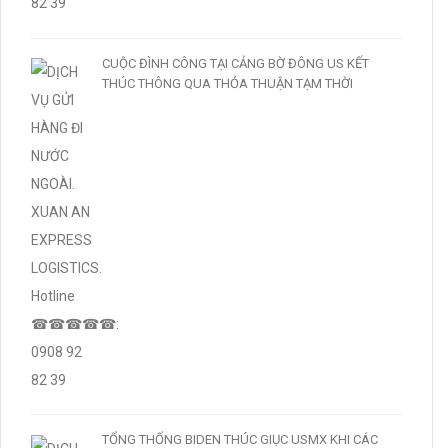
CUỘC ĐÌNH CÔNG TẠI CẢNG BỜ ĐÔNG US KẾT
THÚC THÔNG QUA THỎA THUẬN TẠM THỜI
TỔNG THỐNG BIDEN THÚC GIỤC USMX KHI CÁC