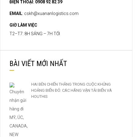
ĐIỆN THOẠI: 0908 92 82 39
EMAIL
:
cskh@xuananlogistics.com
GIỜ LÀM VIỆC
T2–T7: 8H SÁNG – 7H TỐI
BÀI VIẾT MỚI NHẤT
HAI BÊN CHIẾN THẮNG TRONG CUỘC KHỦNG
HOẢNG BIỂN ĐỎ: CÁC HÃNG VẬN TẢI BIỂN VÀ
HOUTHIS