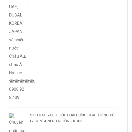
SIÊU BÃO YAGI BUỘC PHẢI DỪNG HOẠT ĐỘNG XỬ
LÝ CONTAINER TẠI HỒNG KÔNG