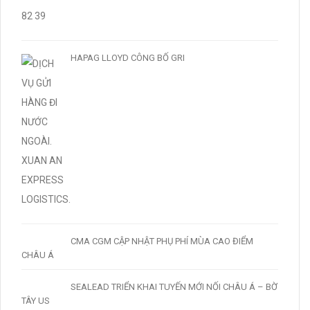
HAPAG LLOYD CÔNG BỐ GRI
CMA CGM CẬP NHẬT PHỤ PHÍ MÙA CAO ĐIỂM
CHÂU Á
SEALEAD TRIỂN KHAI TUYẾN MỚI NỐI CHÂU Á – BỜ
TÂY US