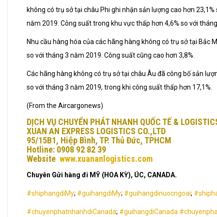
không có trụ sở tại châu Phi ghi nhận sản lượng cao hơn 23,1% 
năm 2019. Công suất trong khu vực thấp hơn 4,6% so với thán
Nhu cầu hàng hóa của các hãng hàng không có trụ sở tại Bắc 
so với tháng 3 năm 2019. Công suất cũng cao hơn 3,8%.
Các hãng hàng không có trụ sở tại châu Âu đã công bố sản lượ
so với tháng 3 năm 2019, trong khi công suất thấp hơn 17,1%.
(From the Aircargonews)
DỊCH VỤ CHUYỂN PHÁT NHANH QUỐC TẾ & LOGISTIC
XUAN AN EXPRESS LOGISTICS CO.,LTD
95/15B1, Hiệp Bình, TP. Thủ Đức, TPHCM
Hotline: 0908 92 82 39
Website
www.xuananlogistics.com
Chuyên Gửi hàng đi MỸ (HOA KỲ), ÚC, CANADA.
#shiphangdiMy
;
#guihangdiMy
;
#guihangdinuocngoai
;
#shiph
#chuyenphatnhanhdiCanada
;
#guihangdiCanada
#chuyenpha