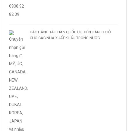
CÁC HÃNG TÀU HÀN QUỐC ƯU TIÊN DÀNH CHỖ
CHO CÁC NHÀ XUẤT KHẨU TRONG NƯỚC