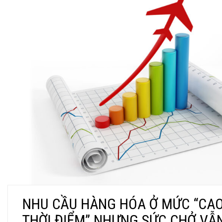
NHU CẦU HÀNG HÓA Ở MỨC “CAO
THỜI ĐIỂM” NHƯNG SỨC CHỞ VẪ