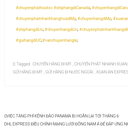
#chuyenphathoatoc
#shiphangdiCanada
;
#chuyenhangdiCan
#chuyenphatnhanhhanghoadiMy
,
#chuyenhangdiMy
;
#xuanan
#shiphangdiUc
;
#chuyenhangdiUc
;
#chuyenphatnhanhhangdi
#guihangdiUC
;
#vanchuyenhangle
;
Tagged :
CHUYỂN HÀNG ĐI MỸ
,
CHUYỂN PHÁT NHANH XUAN
GỬI HÀNG ĐI MỸ
,
GỬI HÀNG ĐI NƯỚC NGOÀI
,
XUAN AN EXPRE
VIỆC TĂNG PHÍ KÊNH ĐÀO PANAMA BỊ HOÃN LẠI TỚI THÁNG 6
DHL EXPRESS ĐIỀU CHỈNH MẠNG LƯỚI ĐÔNG NAM Á ĐỂ ĐÁP ỨNG 