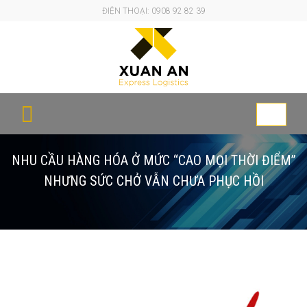
ĐIỆN THOẠI: 0908 92 82 39
Toggle
navigati
NHU CẦU HÀNG HÓA Ở MỨC “CAO MỌI THỜI ĐIỂM”
NHƯNG SỨC CHỞ VẪN CHƯA PHỤC HỒI