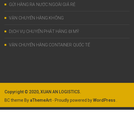
GỬI HÀNG RA NƯỚC NGOÀI GIÁ RẺ
VẬN CHUYỂN HÀNG KHÔNG
DỊCH VỤ CHUYỂN PHÁT HÀNG ĐI MỸ
VẬN CHUYỂN HÀNG CONTAINER QUỐC TẾ
Copyright © 2020, XUAN AN LOGISTICS.
BC theme By
aThemeArt
- Proudly powered by
WordPress
.