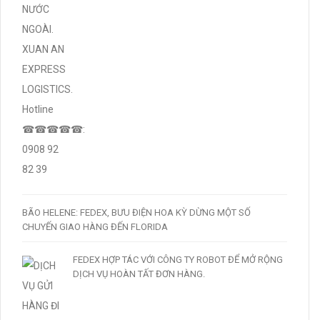
BÃO HELENE: FEDEX, BƯU ĐIỆN HOA KỲ DỪNG MỘT SỐ
CHUYẾN GIAO HÀNG ĐẾN FLORIDA
FEDEX HỢP TÁC VỚI CÔNG TY ROBOT ĐỂ MỞ RỘNG
DỊCH VỤ HOÀN TẤT ĐƠN HÀNG.