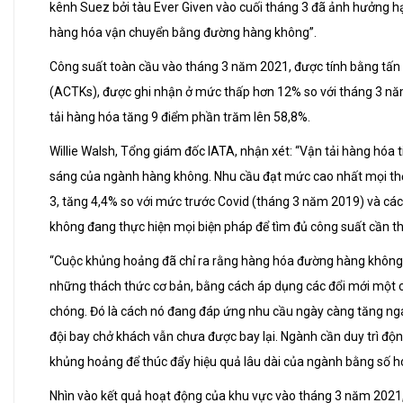
kênh Suez bởi tàu Ever Given vào cuối tháng 3 đã ảnh hưởng h
hàng hóa vận chuyển bằng đường hàng không”.
Công suất toàn cầu vào tháng 3 năm 2021, được tính bằng tấn
(ACTKs), được ghi nhận ở mức thấp hơn 12% so với tháng 3 nă
tải hàng hóa tăng 9 điểm phần trăm lên 58,8%.
Willie Walsh, Tổng giám đốc IATA, nhận xét: “Vận tải hàng hóa t
sáng của ngành hàng không. Nhu cầu đạt mức cao nhất mọi thờ
3, tăng 4,4% so với mức trước Covid (tháng 3 năm 2019) và cá
không đang thực hiện mọi biện pháp để tìm đủ công suất cần thi
“Cuộc khủng hoảng đã chỉ ra rằng hàng hóa đường hàng không
những thách thức cơ bản, bằng cách áp dụng các đổi mới một
chóng. Đó là cách nó đang đáp ứng nhu cầu ngày càng tăng nga
đội bay chở khách vẫn chưa được bay lại. Ngành cần duy trì độn
khủng hoảng để thúc đẩy hiệu quả lâu dài của ngành bằng số hó
Nhìn vào kết quả hoạt động của khu vực vào tháng 3 năm 2021