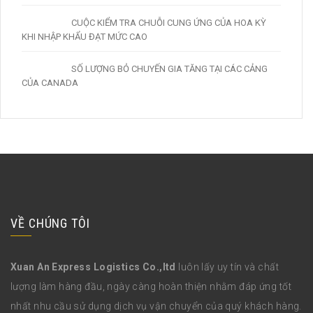
CUỘC KIỂM TRA CHUỖI CUNG ỨNG CỦA HOA KỲ
KHI NHẬP KHẨU ĐẠT MỨC CAO
SỐ LƯỢNG BỎ CHUYẾN GIA TĂNG TẠI CÁC CẢNG
CỦA CANADA
VỀ CHÚNG TÔI
Xuan An Express Logistics Co.,ltd
luôn lấy uy tín và chất
lượng làm hàng đầu, ngày càng hoàn thiện nhằm đáp ứng tốt
nhất nhu cầu sử dụng dịch vụ vận chuyển của quý khách hàng.