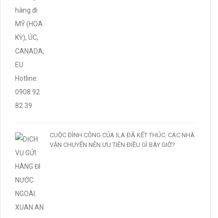
CUỘC ĐÌNH CÔNG CỦA ILA ĐÃ KẾT THÚC. CÁC NHÀ
VẬN CHUYỂN NÊN ƯU TIÊN ĐIỀU GÌ BÂY GIỜ?