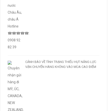
CẢNH BÁO VỀ TÌNH TRẠNG THIẾU HỤT NĂNG LỰC
VẬN CHUYỂN HÀNG KHÔNG VÀO MÙA CAO ĐIỂM