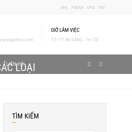
DHL
FEDEX
UPS
TNT
GIỜ LÀM VIỆC
nanlogistics.com
T2–T7: 8H SÁNG - 7H TỐI
LIÊN HỆ
ÁC LOẠI
TÌM KIẾM