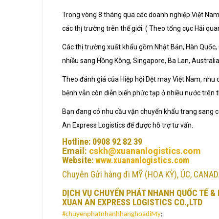
Trong vòng 8 tháng qua các doanh nghiệp Việt Nam 
các thị trường trên thế giới. ( Theo tổng cục Hải qua
Các thị trường xuất khẩu gồm Nhật Bản, Hàn Quốc, 
nhiều sang Hồng Kông, Singapore, Ba Lan, Australi
Theo đánh giá của Hiệp hội Dệt may Việt Nam, nhu
bệnh vẫn còn diễn biến phức tạp ở nhiều nước trên th
Bạn đang có nhu cầu vận chuyển khẩu trang sang cá
An Express Logistics để được hỗ trợ tư vấn.
Hotline: 0908 92 82 39
Email:
cskh@xuananlogistics.com
Website:
www.xuananlogistics.com
Chuyên Gửi hàng đi MỸ (HOA KỲ), ÚC, CANAD
DỊCH VỤ CHUYỂN PHÁT NHANH QUỐC TẾ & 
XUAN AN EXPRESS LOGISTICS CO.,LTD
#chuyenphatnhanhhanghoadiMy
;