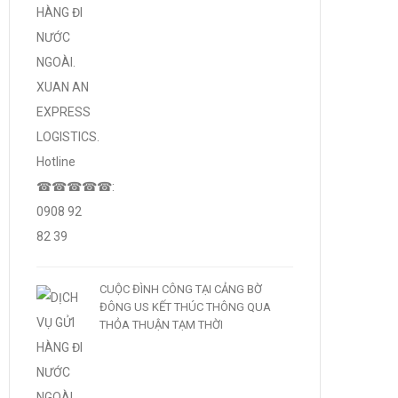
CUỘC ĐÌNH CÔNG TẠI CẢNG BỜ
ĐÔNG US KẾT THÚC THÔNG QUA
THỎA THUẬN TẠM THỜI