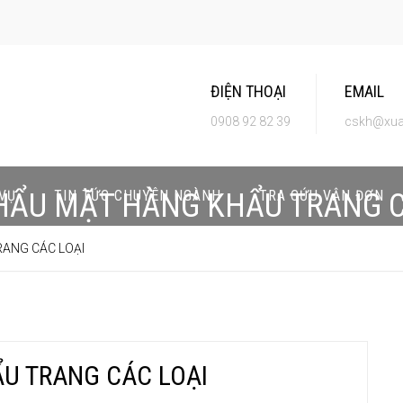
ĐIỆN THOẠI
EMAIL
0908 92 82 39
cskh@xua
 VỤ
TIN TỨC CHUYÊN NGÀNH
TRA CỨU VẬN ĐƠN
HẨU MẶT HÀNG KHẨU TRANG C
ANG CÁC LOẠI
U TRANG CÁC LOẠI