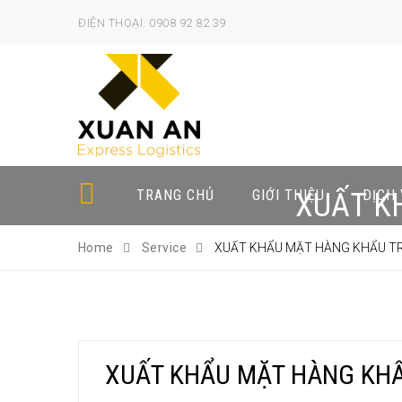
ĐIỆN THOẠI: 0908 92 82 39
TRANG CHỦ
GIỚI THIỆU
DỊCH
XUẤT K
Home
Service
XUẤT KHẨU MẶT HÀNG KHẨU TR
XUẤT KHẨU MẶT HÀNG KHẨ