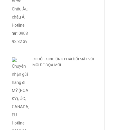
CHUỖI CUNG ỨNG PHẢI ĐỐI MẶT VỚI
MỐI ĐE DỌA MỚI