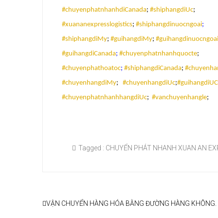
#chuyenphatnhanhdiCanada
;
#shiphangdiUc
;
#xuananexpresslogistics
;
#shiphangdinuocngoai
;
#shiphangdiMy
;
#guihangdiMy
;
#guihangdinuocngoa
#guihangdiCanada
;
#chuyenphatnhanhquocte
;
#chuyenphathoatoc
;
#shiphangdiCanada
;
#chuyenha
#chuyenhangdiMy
;
#chuyenhangdiUc
;
#guihangdiUC
#chuyenphatnhanhhangdiUc
;
#vanchuyenhangle
;
Tagged :
CHUYỂN PHÁT NHANH XUAN AN EX
VẬN CHUYỂN HÀNG HÓA BẰNG ĐƯỜNG HÀNG KHÔNG.