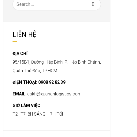
LIÊN HỆ
ĐỊA CHỈ
95/15B1, Đường Hiệp Bình, P. Hiệp Bình Chánh,
Quận Thủ Đức, TP.HCM
ĐIỆN THOẠI: 0908 92 82 39
EMAIL
:
cskh@xuananlogistics.com
GIỜ LÀM VIỆC
T2–T7: 8H SÁNG – 7H TỐI