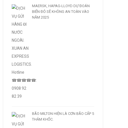
MAERSK, HAPAG-LLOYD DỰ ĐOÁN
BIỂN ĐỎ SẼ KHÔNG AN TOÀN VÀO
NĂM 2025
BÃO MILTON HIỆN LÀ CƠN BÃO CẤP 5
THẢM KHỐC.