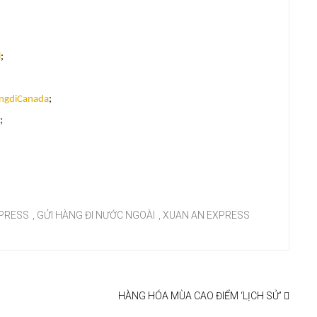
i
;
ngdiCanada
;
;
PRESS
,
GỬI HÀNG ĐI NƯỚC NGOÀI
,
XUAN AN EXPRESS
HÀNG HÓA MÙA CAO ĐIỂM ‘LỊCH SỬ’