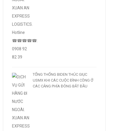
TỔNG THỐNG BIDEN THÚC GIỤC
USMX KHI CÁC CUỘC ĐÌNH CÔNG Ở
CÁC CẢNG PHÍA ĐÔNG BẮT ĐẦU