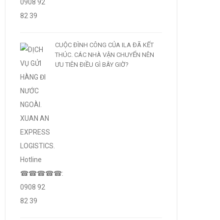
CUỘC ĐÌNH CÔNG CỦA ILA ĐÃ KẾT
THÚC. CÁC NHÀ VẬN CHUYỂN NÊN
ƯU TIÊN ĐIỀU GÌ BÂY GIỜ?