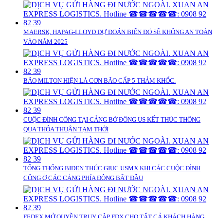
MAERSK, HAPAG-LLOYD DỰ ĐOÁN BIỂN ĐỎ SẼ KHÔNG AN TOÀN
VÀO NĂM 2025
BÃO MILTON HIỆN LÀ CƠN BÃO CẤP 5 THẢM KHỐC.
CUỘC ĐÌNH CÔNG TẠI CẢNG BỜ ĐÔNG US KẾT THÚC THÔNG
QUA THỎA THUẬN TẠM THỜI
TỔNG THỐNG BIDEN THÚC GIỤC USMX KHI CÁC CUỘC ĐÌNH
CÔNG Ở CÁC CẢNG PHÍA ĐÔNG BẮT ĐẦU
FEDEX MỞ QUYỀN TRUY CẬP FDX CHO TẤT CẢ KHÁCH HÀNG