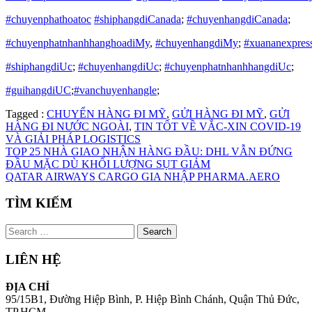
#chuyenphathoatoc
#shiphangdiCanada
;
#chuyenhangdiCanada
;
#chuyenphatnhanhhanghoadiMy
,
#chuyenhangdiMy
;
#xuananexpress
#shiphangdiUc
;
#chuyenhangdiUc
;
#chuyenphatnhanhhangdiUc
;
#guihangdiUC
;
#vanchuyenhangle
;
Tagged :
CHUYỂN HÀNG ĐI MỸ
,
GỬI HÀNG ĐI MỸ
,
GỬI
HÀNG ĐI NƯỚC NGOÀI
,
TIN TỐT VỀ VẮC-XIN COVID-19
VÀ GIẢI PHÁP LOGISTICS
Continue
TOP 25 NHÀ GIAO NHẬN HÀNG ĐẦU: DHL VẪN ĐỨNG
ĐẦU MẶC DÙ KHỐI LƯỢNG SỤT GIẢM
Reading
QATAR AIRWAYS CARGO GIA NHẬP PHARMA.AERO
TÌM KIẾM
Search
for:
LIÊN HỆ
ĐỊA CHỈ
95/15B1, Đường Hiệp Bình, P. Hiệp Bình Chánh, Quận Thủ Đức,
TP.HCM