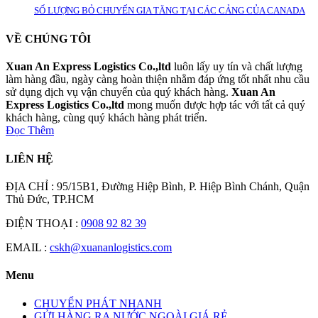
SỐ LƯỢNG BỎ CHUYẾN GIA TĂNG TẠI CÁC CẢNG CỦA CANADA
VỀ CHÚNG TÔI
Xuan An Express Logistics Co.,ltd
luôn lấy uy tín và chất lượng
làm hàng đầu, ngày càng hoàn thiện nhằm đáp ứng tốt nhất nhu cầu
sử dụng dịch vụ vận chuyển của quý khách hàng.
Xuan An
Express Logistics Co.,ltd
mong muốn được hợp tác với tất cả quý
khách hàng, cùng quý khách hàng phát triển.
Đọc Thêm
LIÊN HỆ
ĐỊA CHỈ : 95/15B1, Đường Hiệp Bình, P. Hiệp Bình Chánh, Quận
Thủ Đức, TP.HCM
ĐIỆN THOẠI :
0908 92 82 39
EMAIL :
cskh@xuananlogistics.com
Menu
CHUYỂN PHÁT NHANH
GỬI HÀNG RA NƯỚC NGOÀI GIÁ RẺ