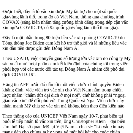
Được biết, đây là lô vắc xin được Mỹ tài trợ cho một số quốc
gia/vùng lãnh thổ, trong đó có Việt Nam, thông qua chương trình
COVAX (sáng kiến nhằm tăng cường bình đẳng trong tiếp cận vắc
xin ngừa COVID-19, có 92 quốc gia/vùng lãnh thổ tham gia).
Đây là một phần trong 80 triệu liều vắc xin phòng COVID-19 do
Tổng thống Joe Biden cam kết hỗ trợ thế giới và là những liều vắc
xin đầu tiên được gửi đến Đông Nam Á.
Theo USAID, việc chuyển giao số lượng lớn vắc xin do công ty Mỹ
sản xuất như “một phần cam kết kiên định của chúng tôi trong việc
phối hợp với các nước đối tác tại Đông Nam Á nhằm đối phó đại
dịch COVID-19”.
Hãng tin AFP trước đó dẫn lời một viên chức chính quyền Biden
khẳng định, việc viện trợ vắc xin cho Việt Nam nằm trong chiến
lược nhằm “chấm dứt đại dịch ở mọi nơi”, chứ không phải “ngoại
giao vắc xin” để đối phó với Trung Quốc và Nga. Viên chức này
nhấn mạnh Mỹ chia sẻ vắc xin mà không kèm theo điều kiện nào.
Theo thông cáo của UNICEF Việt Nam ngày 10-7, phát biểu tại
buổi lễ tiếp nhận lô vắc xin trên, ông Christopher Klein – đại biện
lâm thời Đại sứ quán Mỹ tại Việt Nam – chia sẻ: “Lô vắc xin này
mang đến cho chúng ta hy vọng về một hồi kết cho cuộc chiến