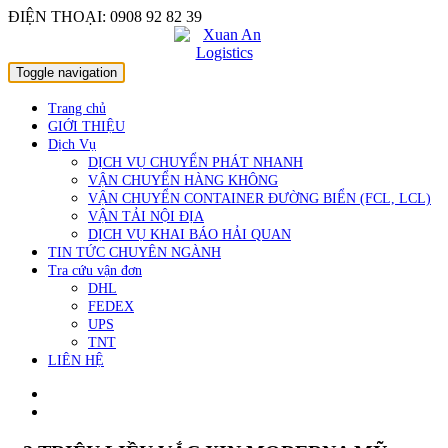
Skip
ĐIỆN THOẠI: 0908 92 82 39
to
content
Toggle navigation
Trang chủ
GIỚI THIỆU
Dịch Vụ
DỊCH VỤ CHUYỂN PHÁT NHANH
VẬN CHUYỂN HÀNG KHÔNG
VẬN CHUYỂN CONTAINER ĐƯỜNG BIỂN (FCL, LCL)
VẬN TẢI NỘI ĐỊA
DỊCH VỤ KHAI BÁO HẢI QUAN
TIN TỨC CHUYÊN NGÀNH
Tra cứu vận đơn
DHL
FEDEX
UPS
TNT
LIÊN HỆ