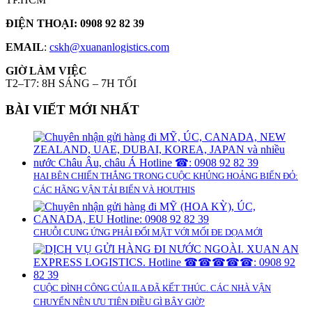
ĐIỆN THOẠI: 0908 92 82 39
EMAIL
:
cskh@xuananlogistics.com
GIỜ LÀM VIỆC
T2–T7: 8H SÁNG – 7H TỐI
BÀI VIẾT MỚI NHẤT
HAI BÊN CHIẾN THẮNG TRONG CUỘC KHỦNG HOẢNG BIỂN ĐỎ:
CÁC HÃNG VẬN TẢI BIỂN VÀ HOUTHIS
CHUỖI CUNG ỨNG PHẢI ĐỐI MẶT VỚI MỐI ĐE DỌA MỚI
CUỘC ĐÌNH CÔNG CỦA ILA ĐÃ KẾT THÚC. CÁC NHÀ VẬN
CHUYỂN NÊN ƯU TIÊN ĐIỀU GÌ BÂY GIỜ?