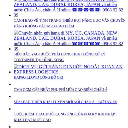
CẢNH BÁO VỀ TÌNH TRẠNG THIẾU HỤT NĂNG LỰC VẬN CHUYỂN
HÀNG KHÔNG VÀO MÙA CAO ĐIỂM
SIÊU BÃO YAGI BUỘC PHẢI DỪNG HOẠT ĐỘNG XỬ LÝ
CONTAINER TẠI HỒNG KÔNG
HAPAG LLOYD CÔNG BỐ GRI
CMA CGM CẬP NHẬT PHỤ PHÍ MÙA CAO ĐIỂM CHÂU Á
SEALEAD TRIỂN KHAI TUYẾN MỚI NỐI CHÂU Á – BỜ TÂY US
CUỘC KIỂM TRA CHUỖI CUNG ỨNG CỦA HOA KỲ KHI NHẬP
KHẨU ĐẠT MỨC CAO