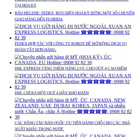
TẠI HOA KỲ
BÃO HELENE: FEDEX, BƯU ĐIỆN HOA KỲ DỪNG MỘT SỐ CHUYẾN
GIAO HÀNG ĐẾN FLORIDA
FEDEX HỢP TÁC VỚI CÔNG TY ROBOT ĐỂ MỞ RỘNG DỊCH VỤ
HOÀN TẤT ĐƠN HÀNG.
DHL EXPRESS TĂNG THÊM NĂNG LỰC CHO QUÝ 4 CAO ĐIỂM
DHL CHỈ RA MỘT QUÝ 4 ĐẦY KHÓ KHĂN
CÁC HÃNG TÀU HÀN QUỐC ƯU TIÊN DÀNH CHỖ CHO CÁC NHÀ
XUẤT KHẨU TRONG NƯỚC