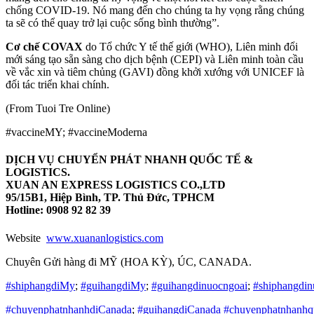
chống COVID-19. Nó mang đến cho chúng ta hy vọng rằng chúng
ta sẽ có thể quay trở lại cuộc sống bình thường”.
Cơ chế COVAX
do Tổ chức Y tế thế giới (WHO), Liên minh đổi
mới sáng tạo sẵn sàng cho dịch bệnh (CEPI) và Liên minh toàn cầu
về vắc xin và tiêm chủng (GAVI) đồng khởi xướng với UNICEF là
đối tác triển khai chính.
(From Tuoi Tre Online)
#vaccineMY; #vaccineModerna
DỊCH VỤ CHUYỂN PHÁT NHANH QUỐC TẾ &
LOGISTICS.
XUAN AN EXPRESS LOGISTICS CO.,LTD
95/15B1, Hiệp Bình, TP. Thủ Đức, TPHCM
Hotline: 0908 92 82 39
Website
www.xuananlogistics.com
Chuyên Gửi hàng đi MỸ (HOA KỲ), ÚC, CANADA.
#shiphangdiMy
;
#guihangdiMy
;
#guihangdinuocngoai
;
#shiphangdin
#chuyenphatnhanhdiCanada
;
#guihangdiCanada
#chuyenphatnhanhq