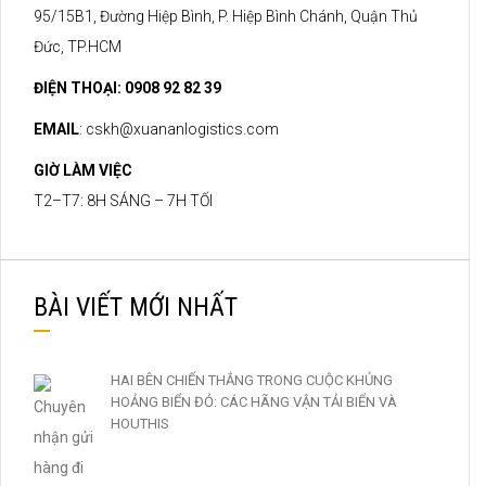
95/15B1, Đường Hiệp Bình, P. Hiệp Bình Chánh, Quận Thủ
Đức, TP.HCM
ĐIỆN THOẠI: 0908 92 82 39
EMAIL
:
cskh@xuananlogistics.com
GIỜ LÀM VIỆC
T2–T7: 8H SÁNG – 7H TỐI
BÀI VIẾT MỚI NHẤT
HAI BÊN CHIẾN THẮNG TRONG CUỘC KHỦNG
HOẢNG BIỂN ĐỎ: CÁC HÃNG VẬN TẢI BIỂN VÀ
HOUTHIS