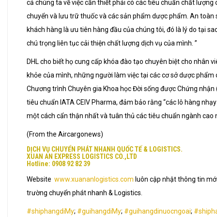
cả chúng ta về việc cần thiết phải có các tiêu chuẩn chất lượng 
chuyển và lưu trữ thuốc và các sản phẩm dược phẩm. An toàn
khách hàng là ưu tiên hàng đầu của chúng tôi, đó là lý do tại sa
chú trọng liên tục cải thiện chất lượng dịch vụ của mình. ”
DHL cho biết họ cung cấp khóa đào tạo chuyên biệt cho nhân v
khỏe của mình, những người làm việc tại các cơ sở dược phẩm 
Chương trình Chuyên gia Khoa học Đời sống được Chứng nhận 
tiêu chuẩn IATA CEIV Pharma, đảm bảo rằng “các lô hàng nhạy
một cách cẩn thận nhất và tuân thủ các tiêu chuẩn ngành cao 
(From the Aircargonews)
DỊCH VỤ CHUYỂN PHÁT NHANH QUỐC TẾ & LOGISTICS.
XUAN AN EXPRESS LOGISTICS CO.,LTD
Hotline: 0908 92 82 39
Website
www.xuananlogistics.com
luôn cập nhật thông tin mới
trường chuyển phát nhanh & Logistics.
#shiphangdiMy
;
#guihangdiMy
;
#guihangdinuocngoai
;
#shiph