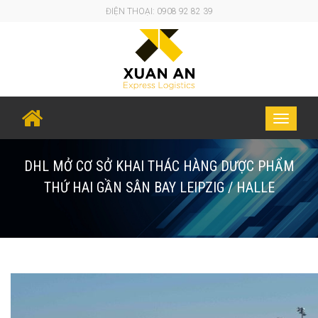
ĐIỆN THOẠI: 0908 92 82 39
Toggle
navigati
DHL MỞ CƠ SỞ KHAI THÁC HÀNG DƯỢC PHẨM
THỨ HAI GẦN SÂN BAY LEIPZIG / HALLE