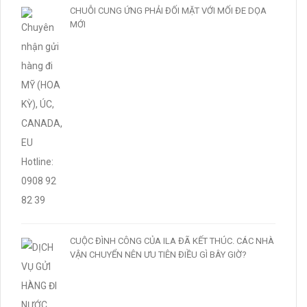
CHUỖI CUNG ỨNG PHẢI ĐỐI MẶT VỚI MỐI ĐE DỌA
MỚI
CUỘC ĐÌNH CÔNG CỦA ILA ĐÃ KẾT THÚC. CÁC NHÀ
VẬN CHUYỂN NÊN ƯU TIÊN ĐIỀU GÌ BÂY GIỜ?