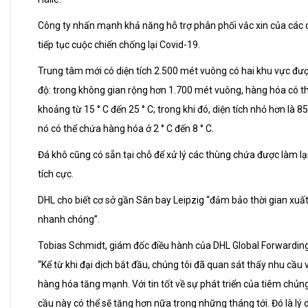
Công ty nhấn mạnh khả năng hỗ trợ phân phối vắc xin của các cơ
tiếp tục cuộc chiến chống lại Covid-19.
Trung tâm mới có diện tích 2.500 mét vuông có hai khu vực đượ
độ: trong không gian rộng hơn 1.700 mét vuông, hàng hóa có t
khoảng từ 15 ° C đến 25 ° C; trong khi đó, diện tích nhỏ hơn là 
nó có thể chứa hàng hóa ở 2 ° C đến 8 ° C.
Đá khô cũng có sẵn tại chỗ để xử lý các thùng chứa được làm l
tích cực.
DHL cho biết cơ sở gần Sân bay Leipzig “đảm bảo thời gian xuấ
nhanh chóng”.
Tobias Schmidt, giám đốc điều hành của DHL Global Forwarding
“Kể từ khi đại dịch bắt đầu, chúng tôi đã quan sát thấy nhu cầ
hàng hóa tăng mạnh. Với tin tốt về sự phát triển của tiêm chủn
cầu này có thể sẽ tăng hơn nữa trong những tháng tới. Đó là lý 