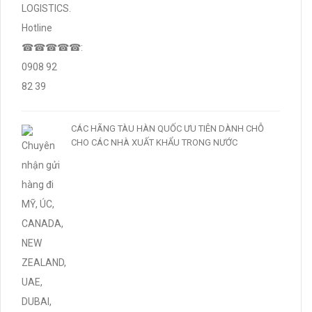
CÁC HÃNG TÀU HÀN QUỐC ƯU TIÊN DÀNH CHỖ
CHO CÁC NHÀ XUẤT KHẨU TRONG NƯỚC