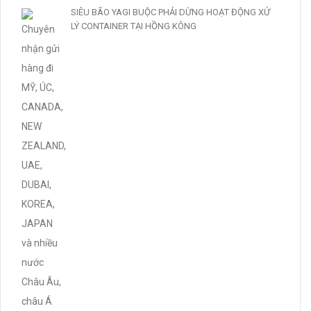
SIÊU BÃO YAGI BUỘC PHẢI DỪNG HOẠT ĐỘNG XỬ
LÝ CONTAINER TẠI HỒNG KÔNG