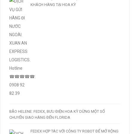
KHÁCH HÀNG TẠI HOA KỲ
BÃO HELENE: FEDEX, BƯU ĐIỆN HOA KỲ DỪNG MỘT SỐ
CHUYẾN GIAO HÀNG ĐẾN FLORIDA
FEDEX HỢP TÁC VỚI CÔNG TY ROBOT ĐỂ MỞ RỘNG