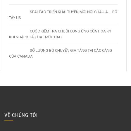
SEALEAD TRIỂN KHAI TUYẾN MỚI NỐI CHÂU Á – BỜ
TÂY US
CUỘC KIỂM TRA CHUỖI CUNG ỨNG CỦA HOA KỲ
KHI NHẬP KHẨU ĐẠT MỨC CAO
SỐ LƯỢNG BỎ CHUYẾN GIA TĂNG TẠI CÁC CẢNG
CỦA CANADA
VỀ CHÚNG TÔI