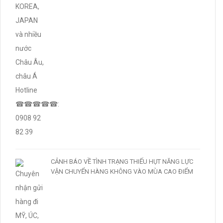
CẢNH BÁO VỀ TÌNH TRẠNG THIẾU HỤT NĂNG LỰC
VẬN CHUYỂN HÀNG KHÔNG VÀO MÙA CAO ĐIỂM