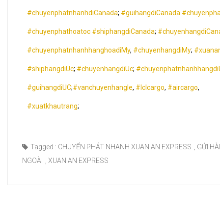
#chuyenphatnhanhdiCanada
;
#guihangdiCanada
#chuyenpha
#chuyenphathoatoc
#shiphangdiCanada
;
#chuyenhangdiCan
#chuyenphatnhanhhanghoadiMy
,
#chuyenhangdiMy
;
#xuanan
#shiphangdiUc
;
#chuyenhangdiUc
;
#chuyenphatnhanhhangdi
#guihangdiUC
;
#vanchuyenhangle
,
#lclcargo
,
#aircargo
,
#xuatkhautrang
;
Tagged :
CHUYỂN PHÁT NHANH XUAN AN EXPRESS
,
GỬI HÀ
NGOÀI
,
XUAN AN EXPRESS