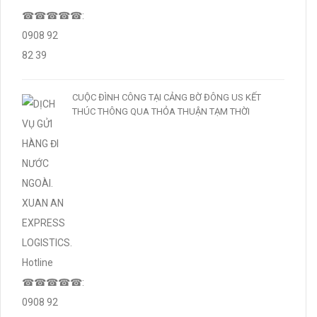
CUỘC ĐÌNH CÔNG TẠI CẢNG BỜ ĐÔNG US KẾT
THÚC THÔNG QUA THỎA THUẬN TẠM THỜI