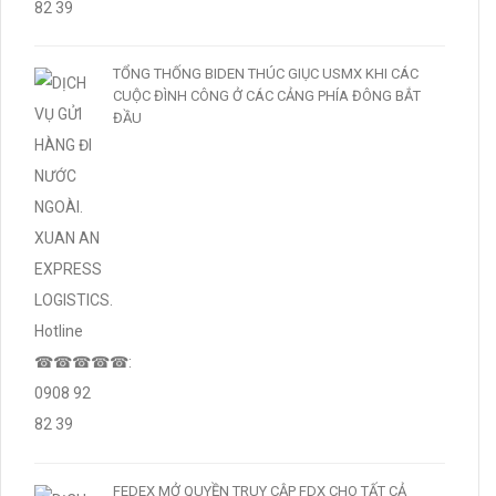
TỔNG THỐNG BIDEN THÚC GIỤC USMX KHI CÁC
CUỘC ĐÌNH CÔNG Ở CÁC CẢNG PHÍA ĐÔNG BẮT
ĐẦU
FEDEX MỞ QUYỀN TRUY CẬP FDX CHO TẤT CẢ