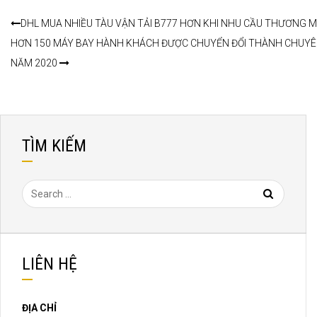
DHL MUA NHIỀU TÀU VẬN TẢI B777 HƠN KHI NHU CẦU THƯƠNG M
HƠN 150 MÁY BAY HÀNH KHÁCH ĐƯỢC CHUYỂN ĐỔI THÀNH CHUYÊN
NĂM 2020
TÌM KIẾM
LIÊN HỆ
ĐỊA CHỈ