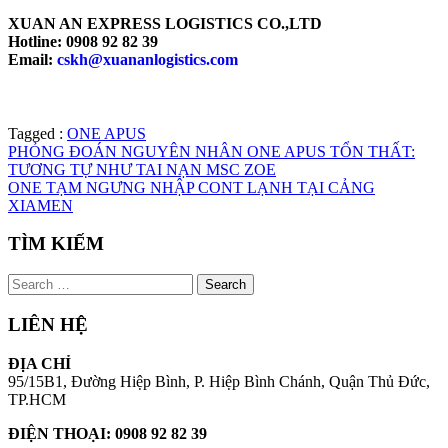
XUAN AN EXPRESS LOGISTICS CO.,LTD
Hotline: 0908 92 82 39
Email:
cskh@xuananlogistics.com
Tagged :
ONE APUS
PHỎNG ĐOÁN NGUYÊN NHÂN ONE APUS TỔN THẤT:
TƯƠNG TỰ NHƯ TAI NẠN MSC ZOE
ONE TẠM NGƯNG NHẬP CONT LẠNH TẠI CẢNG
XIAMEN
TÌM KIẾM
LIÊN HỆ
ĐỊA CHỈ
95/15B1, Đường Hiệp Bình, P. Hiệp Bình Chánh, Quận Thủ Đức,
TP.HCM
ĐIỆN THOẠI: 0908 92 82 39