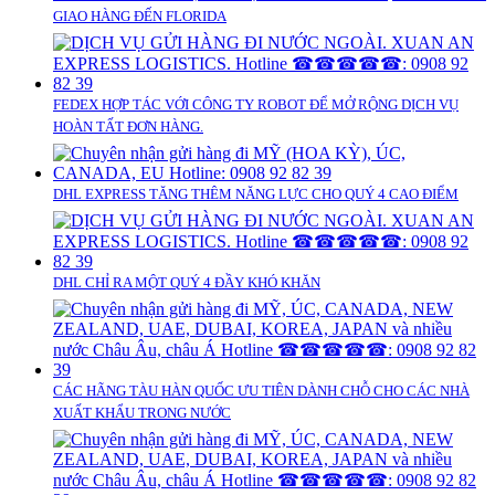
GIAO HÀNG ĐẾN FLORIDA
FEDEX HỢP TÁC VỚI CÔNG TY ROBOT ĐỂ MỞ RỘNG DỊCH VỤ
HOÀN TẤT ĐƠN HÀNG.
DHL EXPRESS TĂNG THÊM NĂNG LỰC CHO QUÝ 4 CAO ĐIỂM
DHL CHỈ RA MỘT QUÝ 4 ĐẦY KHÓ KHĂN
CÁC HÃNG TÀU HÀN QUỐC ƯU TIÊN DÀNH CHỖ CHO CÁC NHÀ
XUẤT KHẨU TRONG NƯỚC