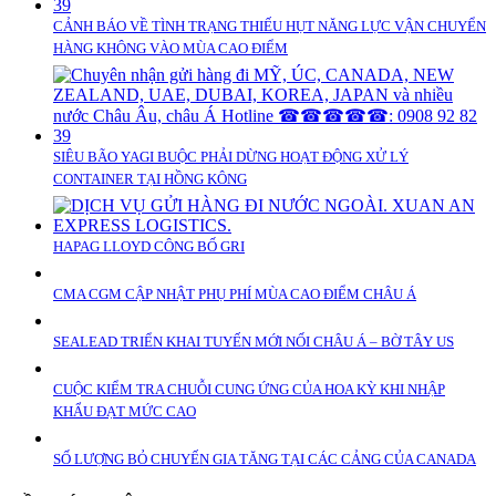
CẢNH BÁO VỀ TÌNH TRẠNG THIẾU HỤT NĂNG LỰC VẬN CHUYỂN
HÀNG KHÔNG VÀO MÙA CAO ĐIỂM
SIÊU BÃO YAGI BUỘC PHẢI DỪNG HOẠT ĐỘNG XỬ LÝ
CONTAINER TẠI HỒNG KÔNG
HAPAG LLOYD CÔNG BỐ GRI
CMA CGM CẬP NHẬT PHỤ PHÍ MÙA CAO ĐIỂM CHÂU Á
SEALEAD TRIỂN KHAI TUYẾN MỚI NỐI CHÂU Á – BỜ TÂY US
CUỘC KIỂM TRA CHUỖI CUNG ỨNG CỦA HOA KỲ KHI NHẬP
KHẨU ĐẠT MỨC CAO
SỐ LƯỢNG BỎ CHUYẾN GIA TĂNG TẠI CÁC CẢNG CỦA CANADA