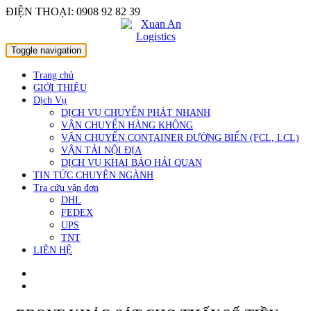
ĐIỆN THOẠI: 0908 92 82 39
Toggle navigation
Trang chủ
GIỚI THIỆU
Dịch Vụ
DỊCH VỤ CHUYỂN PHÁT NHANH
VẬN CHUYỂN HÀNG KHÔNG
VẬN CHUYỂN CONTAINER ĐƯỜNG BIỂN (FCL, LCL)
VẬN TẢI NỘI ĐỊA
DỊCH VỤ KHAI BÁO HẢI QUAN
TIN TỨC CHUYÊN NGÀNH
Tra cứu vận đơn
DHL
FEDEX
UPS
TNT
LIÊN HỆ