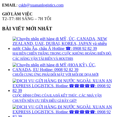
EMAIL
:
cskh@xuananlogistics.com
GIỜ LÀM VIỆC
T2–T7: 8H SÁNG – 7H TỐI
BÀI VIẾT MỚI NHẤT
HAI BÊN CHIẾN THẮNG TRONG CUỘC KHỦNG HOẢNG BIỂN ĐỎ:
CÁC HÃNG VẬN TẢI BIỂN VÀ HOUTHIS
CHUỖI CUNG ỨNG PHẢI ĐỐI MẶT VỚI MỐI ĐE DỌA MỚI
CUỘC ĐÌNH CÔNG CỦA ILA ĐÃ KẾT THÚC. CÁC NHÀ VẬN
CHUYỂN NÊN ƯU TIÊN ĐIỀU GÌ BÂY GIỜ?