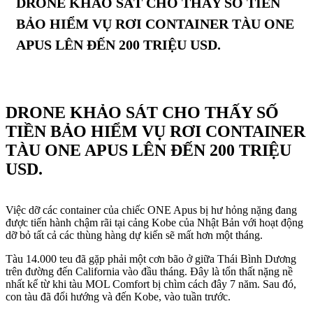
DRONE KHẢO SÁT CHO THẤY SỐ TIỀN
BẢO HIỂM VỤ RƠI CONTAINER TÀU ONE
APUS LÊN ĐẾN 200 TRIỆU USD.
DRONE KHẢO SÁT CHO THẤY SỐ
TIỀN BẢO HIỂM VỤ RƠI CONTAINER
TÀU ONE APUS LÊN ĐẾN 200 TRIỆU
USD.
Việc dỡ các container của chiếc ONE Apus bị hư hỏng nặng đang
được tiến hành chậm rãi tại cảng Kobe của Nhật Bản với hoạt động
dỡ bỏ tất cả các thùng hàng dự kiến sẽ mất hơn một tháng.
Tàu 14.000 teu đã gặp phải một cơn bão ở giữa Thái Bình Dương
trên đường đến California vào đầu tháng. Đây là tổn thất nặng nề
nhất kể từ khi tàu MOL Comfort bị chìm cách đây 7 năm. Sau đó,
con tàu đã đổi hướng và đến Kobe, vào tuần trước.