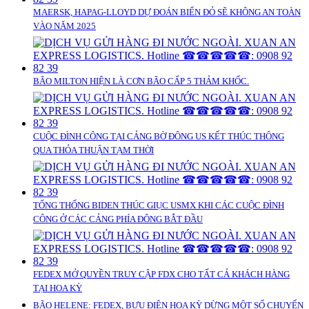
MAERSK, HAPAG-LLOYD DỰ ĐOÁN BIỂN ĐỎ SẼ KHÔNG AN TOÀN
VÀO NĂM 2025
BÃO MILTON HIỆN LÀ CƠN BÃO CẤP 5 THẢM KHỐC.
CUỘC ĐÌNH CÔNG TẠI CẢNG BỜ ĐÔNG US KẾT THÚC THÔNG
QUA THỎA THUẬN TẠM THỜI
TỔNG THỐNG BIDEN THÚC GIỤC USMX KHI CÁC CUỘC ĐÌNH
CÔNG Ở CÁC CẢNG PHÍA ĐÔNG BẮT ĐẦU
FEDEX MỞ QUYỀN TRUY CẬP FDX CHO TẤT CẢ KHÁCH HÀNG
TẠI HOA KỲ
BÃO HELENE: FEDEX, BƯU ĐIỆN HOA KỲ DỪNG MỘT SỐ CHUYẾN