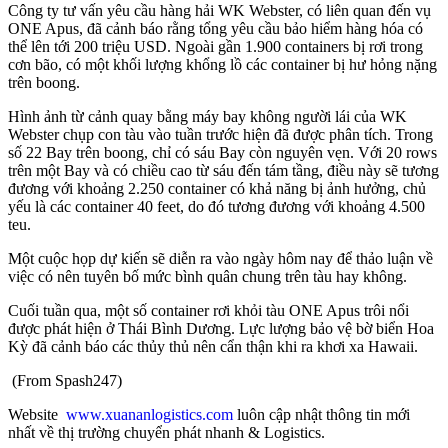
Công ty tư vấn yêu cầu hàng hải WK Webster, có liên quan đến vụ
ONE Apus, đã cảnh báo rằng tổng yêu cầu bảo hiểm hàng hóa có
thể lên tới 200 triệu USD. Ngoài gần 1.900 containers bị rơi trong
cơn bão, có một khối lượng khổng lồ các container bị hư hỏng nặng
trên boong.
Hình ảnh từ cảnh quay bằng máy bay không người lái của WK
Webster chụp con tàu vào tuần trước hiện đã được phân tích. Trong
số 22 Bay trên boong, chỉ có sáu Bay còn nguyên vẹn. Với 20 rows
trên một Bay và có chiều cao từ sáu đến tám tầng, điều này sẽ tương
đương với khoảng 2.250 container có khả năng bị ảnh hưởng, chủ
yếu là các container 40 feet, do đó tương đương với khoảng 4.500
teu.
Một cuộc họp dự kiến sẽ diễn ra vào ngày hôm nay để thảo luận về
việc có nên tuyên bố mức bình quân chung trên tàu hay không.
Cuối tuần qua, một số container rơi khỏi tàu ONE Apus trôi nổi
được phát hiện ở Thái Bình Dương. Lực lượng bảo vệ bờ biển Hoa
Kỳ đã cảnh báo các thủy thủ nên cẩn thận khi ra khơi xa Hawaii.
(From Spash247)
Website
www.xuananlogistics.com
luôn cập nhật thông tin mới
nhất về thị trường chuyển phát nhanh & Logistics.