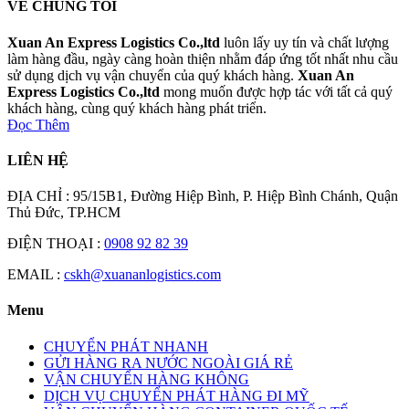
VỀ CHÚNG TÔI
Xuan An Express Logistics Co.,ltd
luôn lấy uy tín và chất lượng
làm hàng đầu, ngày càng hoàn thiện nhằm đáp ứng tốt nhất nhu cầu
sử dụng dịch vụ vận chuyển của quý khách hàng.
Xuan An
Express Logistics Co.,ltd
mong muốn được hợp tác với tất cả quý
khách hàng, cùng quý khách hàng phát triển.
Đọc Thêm
LIÊN HỆ
ĐỊA CHỈ : 95/15B1, Đường Hiệp Bình, P. Hiệp Bình Chánh, Quận
Thủ Đức, TP.HCM
ĐIỆN THOẠI :
0908 92 82 39
EMAIL :
cskh@xuananlogistics.com
Menu
CHUYỂN PHÁT NHANH
GỬI HÀNG RA NƯỚC NGOÀI GIÁ RẺ
VẬN CHUYỂN HÀNG KHÔNG
DỊCH VỤ CHUYỂN PHÁT HÀNG ĐI MỸ