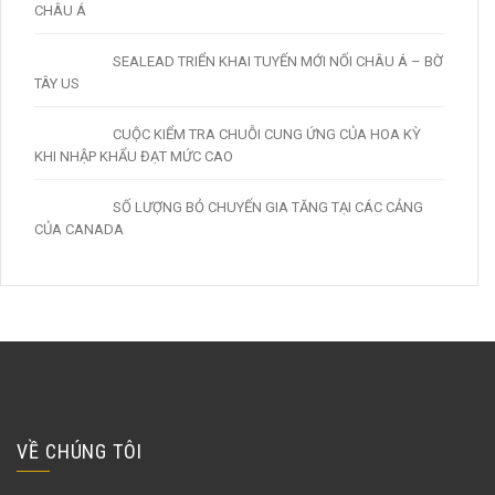
CHÂU Á
SEALEAD TRIỂN KHAI TUYẾN MỚI NỐI CHÂU Á – BỜ
TÂY US
CUỘC KIỂM TRA CHUỖI CUNG ỨNG CỦA HOA KỲ
KHI NHẬP KHẨU ĐẠT MỨC CAO
SỐ LƯỢNG BỎ CHUYẾN GIA TĂNG TẠI CÁC CẢNG
CỦA CANADA
VỀ CHÚNG TÔI