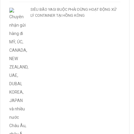
SIÊU BÃO YAGI BUỘC PHẢI DỪNG HOẠT ĐỘNG XỬ
LÝ CONTAINER TẠI HỒNG KÔNG