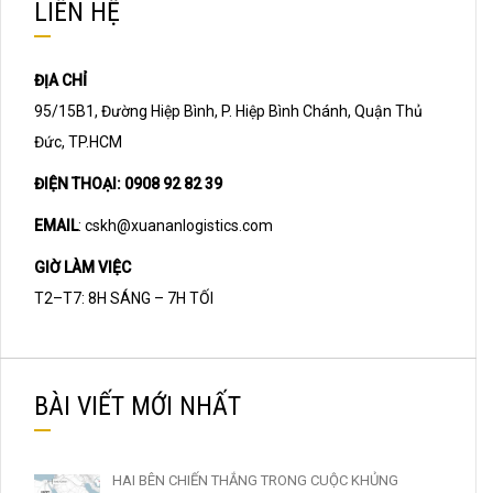
LIÊN HỆ
ĐỊA CHỈ
95/15B1, Đường Hiệp Bình, P. Hiệp Bình Chánh, Quận Thủ
Đức, TP.HCM
ĐIỆN THOẠI: 0908 92 82 39
EMAIL
:
cskh@xuananlogistics.com
GIỜ LÀM VIỆC
T2–T7: 8H SÁNG – 7H TỐI
BÀI VIẾT MỚI NHẤT
HAI BÊN CHIẾN THẮNG TRONG CUỘC KHỦNG