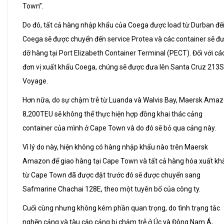
Town”.
Do đó, tất cả hàng nhập khẩu của Coega được load từ Durban đế
Coega sẽ được chuyển đến service Protea và các container sẽ đ
dỡ hàng tại Port Elizabeth Container Terminal (PECT). Đối với cá
đơn vị xuất khẩu Coega, chúng sẽ được đưa lên Santa Cruz 213S
Voyage.
Hơn nữa, do sự chậm trễ từ Luanda và Walvis Bay, Maersk Ama
8,200TEU sẽ không thể thực hiện hợp đồng khai thác cảng
container của mình ở Cape Town và do đó sẽ bỏ qua cảng này.
Vì lý do này, hiện không có hàng nhập khẩu nào trên Maersk
Amazon để giao hàng tại Cape Town và tất cả hàng hóa xuất kh
từ Cape Town đã được đặt trước đó sẽ được chuyển sang
Safmarine Chachai 128E, theo một tuyên bố của công ty.
Cuối cùng nhưng không kém phần quan trọng, do tình trạng tắc
nghẽn cảng và tàu cập cảng bị chậm trễ ở Úc và Đông Nam Á,