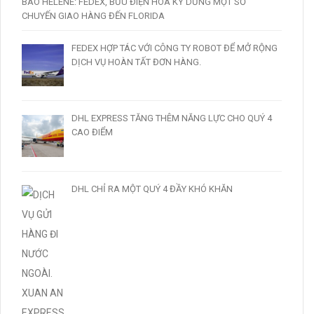
BÃO HELENE: FEDEX, BƯU ĐIỆN HOA KỲ DỪNG MỘT SỐ
CHUYẾN GIAO HÀNG ĐẾN FLORIDA
FEDEX HỢP TÁC VỚI CÔNG TY ROBOT ĐỂ MỞ RỘNG
DỊCH VỤ HOÀN TẤT ĐƠN HÀNG.
DHL EXPRESS TĂNG THÊM NĂNG LỰC CHO QUÝ 4
CAO ĐIỂM
DHL CHỈ RA MỘT QUÝ 4 ĐẦY KHÓ KHĂN