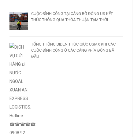
CUỘC ĐÌNH CÔNG TẠI CẢNG BỜ ĐÔNG US KẾT
THÚC THÔNG QUA THỎA THUẬN TẠM THỜI
TỔNG THỐNG BIDEN THÚC GIỤC USMX KHI CÁC
CUỘC ĐÌNH CÔNG Ở CÁC CẢNG PHÍA ĐÔNG BẮT
ĐẦU