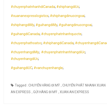
#chuyenphatnhanhdiCanada
;
#shiphangdiUc
;
#xuananexpresslogistics
;
#shiphangdinuocngoai
;
#shiphangdiMy
;
#guihangdiMy
;
#guihangdinuocngoai
;
#guihangdiCanada
;
#chuyenphatnhanhquocte
;
#chuyenphathoatoc
;
#shiphangdiCanada
;
#chuyenhangdiCana
#chuyenhangdiMy
;
#chuyenphatnhanhhangdiUc
;
#chuyenhangdiUc
;
#guihangdiUC
;
#vanchuyenhangle
;
Tagged :
CHUYỂN HÀNG ĐI MỸ
,
CHUYỂN PHÁT NHANH XUAN
AN EXPRESS
,
GỬI HÀNG ĐI MỸ
,
XUAN AN EXPRESS