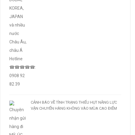
CẢNH BÁO VỀ TÌNH TRẠNG THIẾU HỤT NĂNG LỰC
VẬN CHUYỂN HÀNG KHÔNG VÀO MÙA CAO ĐIỂM