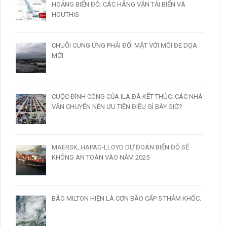
HOẢNG BIỂN ĐỎ: CÁC HÃNG VẬN TẢI BIỂN VÀ
HOUTHIS
CHUỖI CUNG ỨNG PHẢI ĐỐI MẶT VỚI MỐI ĐE DỌA
MỚI
CUỘC ĐÌNH CÔNG CỦA ILA ĐÃ KẾT THÚC. CÁC NHÀ
VẬN CHUYỂN NÊN ƯU TIÊN ĐIỀU GÌ BÂY GIỜ?
MAERSK, HAPAG-LLOYD DỰ ĐOÁN BIỂN ĐỎ SẼ
KHÔNG AN TOÀN VÀO NĂM 2025
BÃO MILTON HIỆN LÀ CƠN BÃO CẤP 5 THẢM KHỐC.