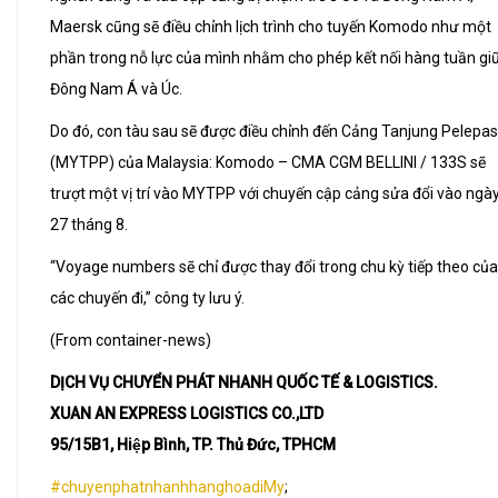
Maersk cũng sẽ điều chỉnh lịch trình cho tuyến Komodo như một
phần trong nỗ lực của mình nhằm cho phép kết nối hàng tuần gi
Đông Nam Á và Úc.
Do đó, con tàu sau sẽ được điều chỉnh đến Cảng Tanjung Pelepas
(MYTPP) của Malaysia: Komodo – CMA CGM BELLINI / 133S sẽ
trượt một vị trí vào MYTPP với chuyến cập cảng sửa đổi vào ngà
27 tháng 8.
“Voyage numbers sẽ chỉ được thay đổi trong chu kỳ tiếp theo của
các chuyến đi,” công ty lưu ý.
(From container-news)
DỊCH VỤ CHUYỂN PHÁT NHANH QUỐC TẾ & LOGISTICS.
XUAN AN EXPRESS LOGISTICS CO.,LTD
95/15B1, Hiệp Bình, TP. Thủ Đức, TPHCM
#chuyenphatnhanhhanghoadiMy
;