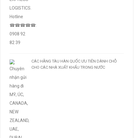
CÁC HÃNG TÀU HÀN QUỐC ƯU TIÊN DÀNH CHỖ
CHO CÁC NHÀ XUẤT KHẨU TRONG NƯỚC