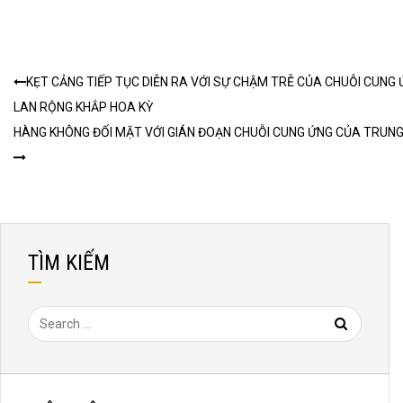
Continue
KẸT CẢNG TIẾP TỤC DIỄN RA VỚI SỰ CHẬM TRỄ CỦA CHUỖI CUNG
Reading
LAN RỘNG KHẮP HOA KỲ
HÀNG KHÔNG ĐỐI MẶT VỚI GIÁN ĐOẠN CHUỖI CUNG ỨNG CỦA TRUN
TÌM KIẾM
Search
for: