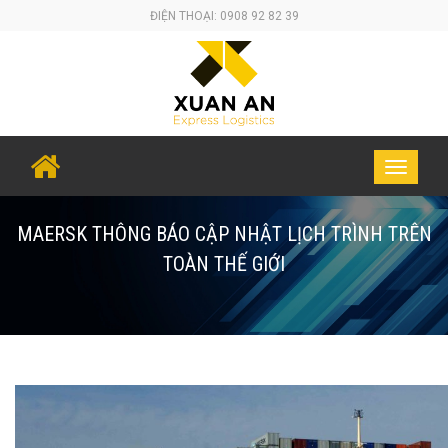
Skip
ĐIỆN THOẠI: 0908 92 82 39
to
content
Toggle
navigati
MAERSK THÔNG BÁO CẬP NHẬT LỊCH TRÌNH TRÊN
TOÀN THẾ GIỚI