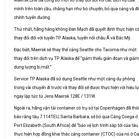
Maersk Line đã công bố một số thay đổi đối với các dịch vụ của
mình trên toàn cầu, chẳng hạn như bỏ chuyến, bỏ qua cảng và đi
chỉnh tuyến đường.
Thứ nhất, hãng hàng không Đan Mạch đã quyết định thực hiện c
thay đổi đối với tuyến TP Alaska, tuyến nối châu Á và Bắc Mỹ.
Đặc biệt, Maersk sẽ thay thế cảng Seattle cho Tacoma như một
thay đổi trên dịch vụ TP Alaska để “giảm thiểu gián đoạn và giảm
dung lượng bị mất.”
Service TP Alaska đã sử dụng Seattle như một cảng dự phòng
trong vài chuyến đi trước và thay đổi sẽ được thực hiện với hiệu l
ngay lập tức từ Jens Maersk 128E / 131W.
Ngoài ra, hãng vận tải container có trụ sở tại Copenhagen đã th
báo rằng tàu 7.114TEU, Santa Barbara, sẽ bỏ qua Cảng Coega ở
Port Elizabeth (South Africa) để “bảo vệ lịch trình sắp tới của tàu
thực hiện hợp đồng khai thác cảng container (CTOC) của nó ở C