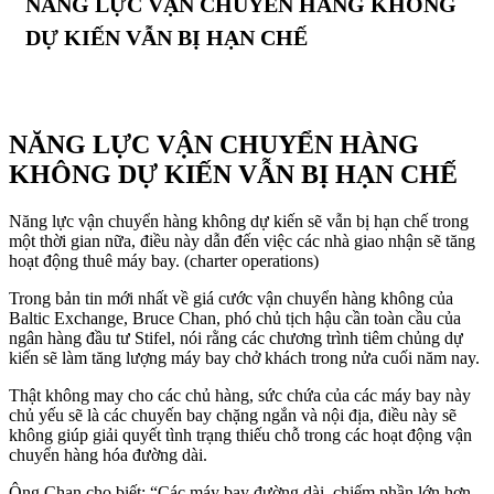
NĂNG LỰC VẬN CHUYỂN HÀNG KHÔNG
DỰ KIẾN VẪN BỊ HẠN CHẾ
NĂNG LỰC VẬN CHUYỂN HÀNG
KHÔNG DỰ KIẾN VẪN BỊ HẠN CHẾ
Năng lực vận chuyển hàng không dự kiến sẽ vẫn bị hạn chế trong
một thời gian nữa, điều này dẫn đến việc các nhà giao nhận sẽ tăng
hoạt động thuê máy bay. (charter operations)
Trong bản tin mới nhất về giá cước vận chuyển hàng không của
Baltic Exchange, Bruce Chan, phó chủ tịch hậu cần toàn cầu của
ngân hàng đầu tư Stifel, nói rằng các chương trình tiêm chủng dự
kiến sẽ làm tăng lượng máy bay chở khách trong nửa cuối năm nay.
Thật không may cho các chủ hàng, sức chứa của các máy bay này
chủ yếu sẽ là các chuyến bay chặng ngắn và nội địa, điều này sẽ
không giúp giải quyết tình trạng thiếu chỗ trong các hoạt động vận
chuyển hàng hóa đường dài.
Ông Chan cho biết: “Các máy bay đường dài, chiếm phần lớn hơn