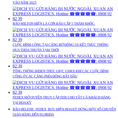
VÀO NĂM 2025
BÃO MILTON HIỆN LÀ CƠN BÃO CẤP 5 THẢM KHỐC.
CUỘC ĐÌNH CÔNG TẠI CẢNG BỜ ĐÔNG US KẾT THÚC THÔNG
QUA THỎA THUẬN TẠM THỜI
TỔNG THỐNG BIDEN THÚC GIỤC USMX KHI CÁC CUỘC ĐÌNH
CÔNG Ở CÁC CẢNG PHÍA ĐÔNG BẮT ĐẦU
FEDEX MỞ QUYỀN TRUY CẬP FDX CHO TẤT CẢ KHÁCH HÀNG
TẠI HOA KỲ
BÃO HELENE: FEDEX, BƯU ĐIỆN HOA KỲ DỪNG MỘT SỐ CHUYẾN
GIAO HÀNG ĐẾN FLORIDA