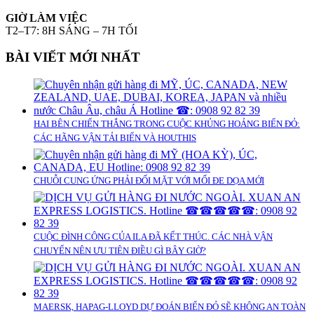
GIỜ LÀM VIỆC
T2–T7: 8H SÁNG – 7H TỐI
BÀI VIẾT MỚI NHẤT
HAI BÊN CHIẾN THẮNG TRONG CUỘC KHỦNG HOẢNG BIỂN ĐỎ:
CÁC HÃNG VẬN TẢI BIỂN VÀ HOUTHIS
CHUỖI CUNG ỨNG PHẢI ĐỐI MẶT VỚI MỐI ĐE DỌA MỚI
CUỘC ĐÌNH CÔNG CỦA ILA ĐÃ KẾT THÚC. CÁC NHÀ VẬN
CHUYỂN NÊN ƯU TIÊN ĐIỀU GÌ BÂY GIỜ?
MAERSK, HAPAG-LLOYD DỰ ĐOÁN BIỂN ĐỎ SẼ KHÔNG AN TOÀN