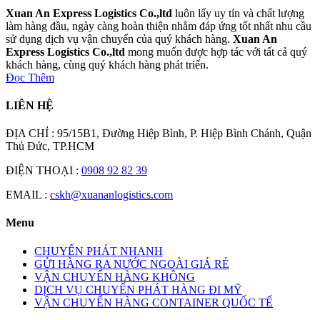
Xuan An Express Logistics Co.,ltd
luôn lấy uy tín và chất lượng
làm hàng đầu, ngày càng hoàn thiện nhằm đáp ứng tốt nhất nhu cầu
sử dụng dịch vụ vận chuyển của quý khách hàng.
Xuan An
Express Logistics Co.,ltd
mong muốn được hợp tác với tất cả quý
khách hàng, cùng quý khách hàng phát triển.
Đọc Thêm
LIÊN HỆ
ĐỊA CHỈ : 95/15B1, Đường Hiệp Bình, P. Hiệp Bình Chánh, Quận
Thủ Đức, TP.HCM
ĐIỆN THOẠI :
0908 92 82 39
EMAIL :
cskh@xuananlogistics.com
Menu
CHUYỂN PHÁT NHANH
GỬI HÀNG RA NƯỚC NGOÀI GIÁ RẺ
VẬN CHUYỂN HÀNG KHÔNG
DỊCH VỤ CHUYỂN PHÁT HÀNG ĐI MỸ
VẬN CHUYỂN HÀNG CONTAINER QUỐC TẾ