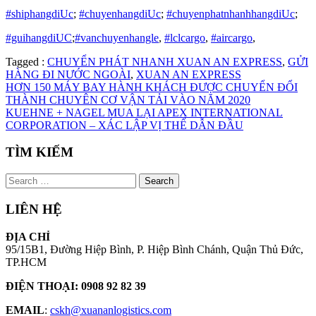
#shiphangdiUc
;
#chuyenhangdiUc
;
#chuyenphatnhanhhangdiUc
;
#guihangdiUC
;
#vanchuyenhangle
,
#lclcargo
,
#aircargo
,
Tagged :
CHUYỂN PHÁT NHANH XUAN AN EXPRESS
,
GỬI
HÀNG ĐI NƯỚC NGOÀI
,
XUAN AN EXPRESS
Continue
HƠN 150 MÁY BAY HÀNH KHÁCH ĐƯỢC CHUYỂN ĐỔI
THÀNH CHUYÊN CƠ VẬN TẢI VÀO NĂM 2020
Reading
KUEHNE + NAGEL MUA LẠI APEX INTERNATIONAL
CORPORATION – XÁC LẬP VỊ THẾ DẪN ĐẦU
TÌM KIẾM
Search
for:
LIÊN HỆ
ĐỊA CHỈ
95/15B1, Đường Hiệp Bình, P. Hiệp Bình Chánh, Quận Thủ Đức,
TP.HCM
ĐIỆN THOẠI: 0908 92 82 39
EMAIL
:
cskh@xuananlogistics.com