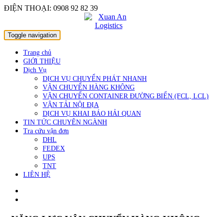
Skip
ĐIỆN THOẠI: 0908 92 82 39
to
content
Toggle navigation
Trang chủ
GIỚI THIỆU
Dịch Vụ
DỊCH VỤ CHUYỂN PHÁT NHANH
VẬN CHUYỂN HÀNG KHÔNG
VẬN CHUYỂN CONTAINER ĐƯỜNG BIỂN (FCL, LCL)
VẬN TẢI NỘI ĐỊA
DỊCH VỤ KHAI BÁO HẢI QUAN
TIN TỨC CHUYÊN NGÀNH
Tra cứu vận đơn
DHL
FEDEX
UPS
TNT
LIÊN HỆ