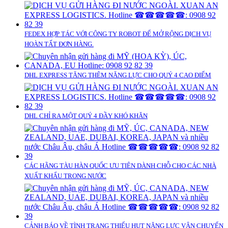
FEDEX HỢP TÁC VỚI CÔNG TY ROBOT ĐỂ MỞ RỘNG DỊCH VỤ
HOÀN TẤT ĐƠN HÀNG.
DHL EXPRESS TĂNG THÊM NĂNG LỰC CHO QUÝ 4 CAO ĐIỂM
DHL CHỈ RA MỘT QUÝ 4 ĐẦY KHÓ KHĂN
CÁC HÃNG TÀU HÀN QUỐC ƯU TIÊN DÀNH CHỖ CHO CÁC NHÀ
XUẤT KHẨU TRONG NƯỚC
CẢNH BÁO VỀ TÌNH TRẠNG THIẾU HỤT NĂNG LỰC VẬN CHUYỂN