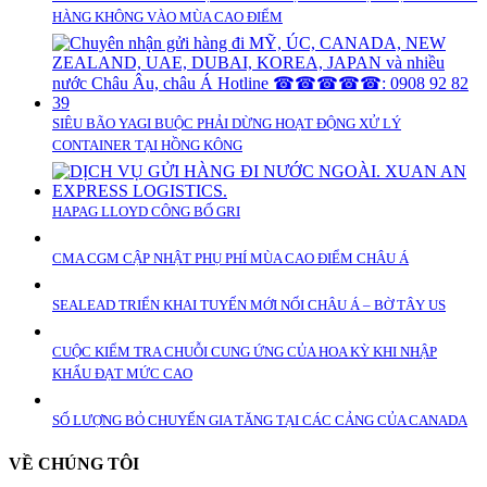
HÀNG KHÔNG VÀO MÙA CAO ĐIỂM
SIÊU BÃO YAGI BUỘC PHẢI DỪNG HOẠT ĐỘNG XỬ LÝ
CONTAINER TẠI HỒNG KÔNG
HAPAG LLOYD CÔNG BỐ GRI
CMA CGM CẬP NHẬT PHỤ PHÍ MÙA CAO ĐIỂM CHÂU Á
SEALEAD TRIỂN KHAI TUYẾN MỚI NỐI CHÂU Á – BỜ TÂY US
CUỘC KIỂM TRA CHUỖI CUNG ỨNG CỦA HOA KỲ KHI NHẬP
KHẨU ĐẠT MỨC CAO
SỐ LƯỢNG BỎ CHUYẾN GIA TĂNG TẠI CÁC CẢNG CỦA CANADA
VỀ CHÚNG TÔI