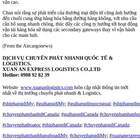
vẫn cao.
Chan nói rằng sự phát triển của thương mại điện tử cũng ảnh hưởng
đến chuỗi cung ứng hàng hóa bằng đường hàng không, với nhu cầu
cần bổ sung nhanh chóng, thúc đẩy các công ty hướng tới hoạt động
vận tải hàng hóa sử dụng các secondary gateways thay vì vận hành
cho các main hub.
(From the Aircargonews)
DỊCH VỤ CHUYỂN PHÁT NHANH QUỐC TẾ &
LOGISTICS.
XUAN AN EXPRESS LOGISTICS CO.,LTD
Hotline: 0908 92 82 39
Website
www.xuananlogistics.com
luôn cập nhật thông tin mới
nhất về thị trường chuyển phát nhanh & Logistics.
#shiphangdiMy
;
#guihangdiMy
;
#guihangdinuocngoai
;
#shiphangdin
#chuyenphatnhanhdiCanada
;
#guihangdiCanada
#chuyenphatnhanhq
#chuyenphathoatoc
#shiphangdiCanada
;
#chuyenhangdiCanada
;
#chuyenphatnhanhhanghoadiMy
,
#chuyenhangdiMy
;
#xuananexpress