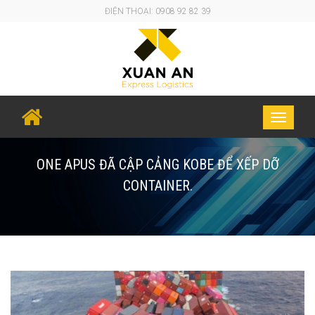
ĐIỆN THOẠI: 0908 92 82 39
Toggle
navigati
ONE APUS ĐÃ CẬP CẢNG KOBE ĐỂ XẾP DỠ
CONTAINER.