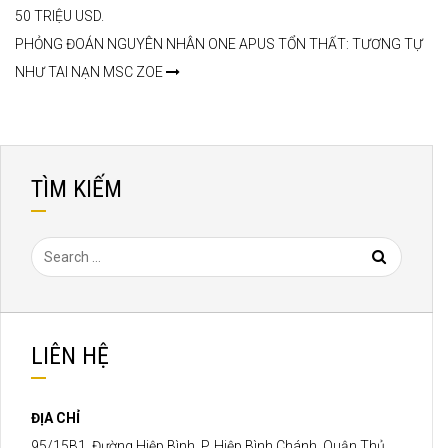
50 TRIỆU USD.
PHỎNG ĐOÁN NGUYÊN NHÂN ONE APUS TỔN THẤT: TƯƠNG TỰ
NHƯ TAI NẠN MSC ZOE
TÌM KIẾM
LIÊN HỆ
ĐỊA CHỈ
95/15B1, Đường Hiệp Bình, P. Hiệp Bình Chánh, Quận Thủ