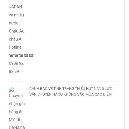
CẢNH BÁO VỀ TÌNH TRẠNG THIẾU HỤT NĂNG LỰC
VẬN CHUYỂN HÀNG KHÔNG VÀO MÙA CAO ĐIỂM