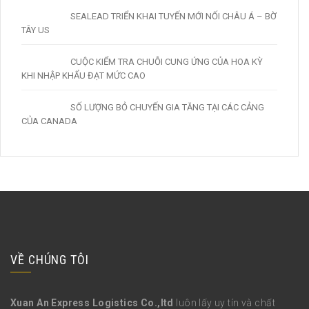
SEALEAD TRIỂN KHAI TUYẾN MỚI NỐI CHÂU Á – BỜ
TÂY US
CUỘC KIỂM TRA CHUỖI CUNG ỨNG CỦA HOA KỲ
KHI NHẬP KHẨU ĐẠT MỨC CAO
SỐ LƯỢNG BỎ CHUYẾN GIA TĂNG TẠI CÁC CẢNG
CỦA CANADA
VỀ CHÚNG TÔI
Xuan An Express Logistics Co.,ltd
luôn lấy uy tín và chất