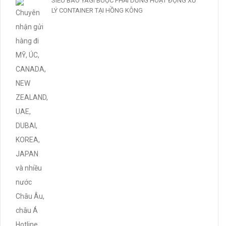
SIÊU BÃO YAGI BUỘC PHẢI DỪNG HOẠT ĐỘNG XỬ
LÝ CONTAINER TẠI HỒNG KÔNG