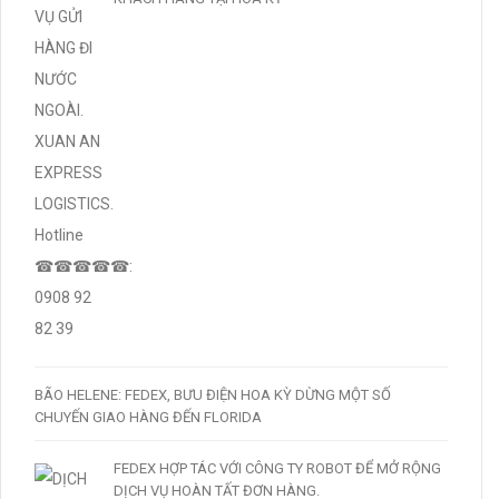
BÃO HELENE: FEDEX, BƯU ĐIỆN HOA KỲ DỪNG MỘT SỐ
CHUYẾN GIAO HÀNG ĐẾN FLORIDA
FEDEX HỢP TÁC VỚI CÔNG TY ROBOT ĐỂ MỞ RỘNG
DỊCH VỤ HOÀN TẤT ĐƠN HÀNG.