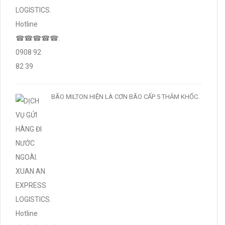
BÃO MILTON HIỆN LÀ CƠN BÃO CẤP 5 THẢM KHỐC.