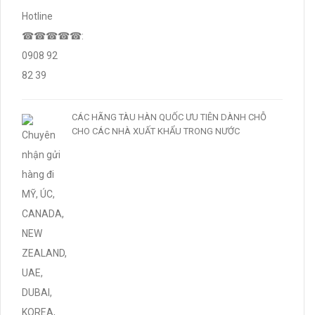
CÁC HÃNG TÀU HÀN QUỐC ƯU TIÊN DÀNH CHỖ
CHO CÁC NHÀ XUẤT KHẨU TRONG NƯỚC