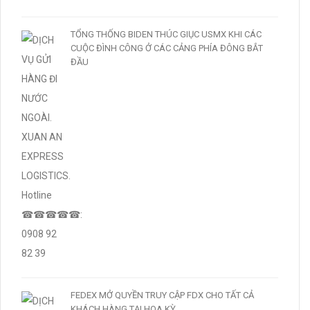
TỔNG THỐNG BIDEN THÚC GIỤC USMX KHI CÁC
CUỘC ĐÌNH CÔNG Ở CÁC CẢNG PHÍA ĐÔNG BẮT
ĐẦU
FEDEX MỞ QUYỀN TRUY CẬP FDX CHO TẤT CẢ
KHÁCH HÀNG TẠI HOA KỲ