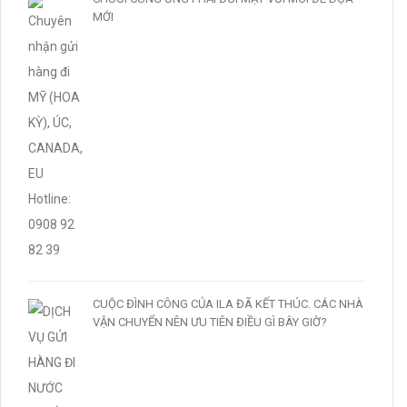
MỚI
CUỘC ĐÌNH CÔNG CỦA ILA ĐÃ KẾT THÚC. CÁC NHÀ
VẬN CHUYỂN NÊN ƯU TIÊN ĐIỀU GÌ BÂY GIỜ?