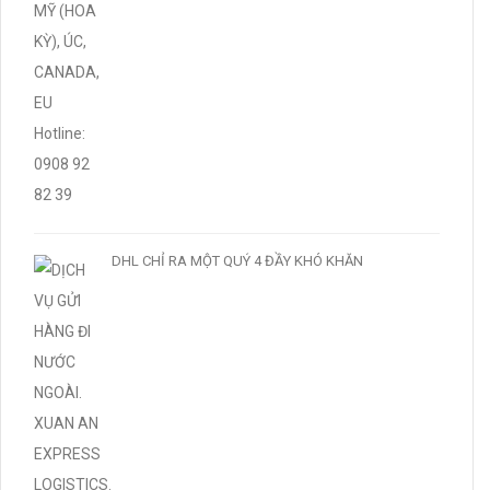
DHL CHỈ RA MỘT QUÝ 4 ĐẦY KHÓ KHĂN