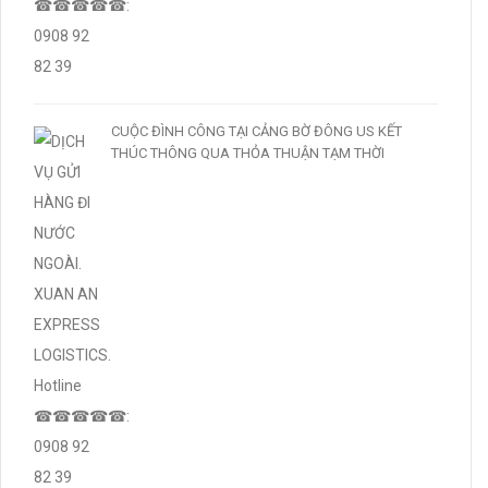
CUỘC ĐÌNH CÔNG TẠI CẢNG BỜ ĐÔNG US KẾT
THÚC THÔNG QUA THỎA THUẬN TẠM THỜI