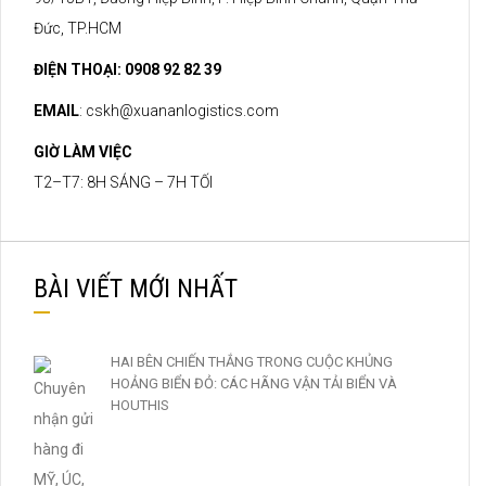
Đức, TP.HCM
ĐIỆN THOẠI: 0908 92 82 39
EMAIL
:
cskh@xuananlogistics.com
GIỜ LÀM VIỆC
T2–T7: 8H SÁNG – 7H TỐI
BÀI VIẾT MỚI NHẤT
HAI BÊN CHIẾN THẮNG TRONG CUỘC KHỦNG
HOẢNG BIỂN ĐỎ: CÁC HÃNG VẬN TẢI BIỂN VÀ
HOUTHIS