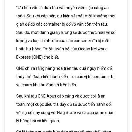
“Ưu tiên vẫn là đưa tàu và thuyền viên cập cảng an
toàn. Sau khi cập bến, dự kiến sẽ mất một khoảng thời
gian để dỡ các container bị đổ vỡ vẫn còn trên tàu.
Sau đó, một đánh giá kỹ lưỡng sẽ được thực hiện về số
lượng và loại chính xác của các container đã bị mất
hoặc hư hỏng, ”một tuyên bố của Ocean Network
Express (ONE) cho biết.
ONE chỉ ra rằng hàng hóa trên tàu quá nguy hiểm để
thủy thủ đoàn tiến hành kiểm tra các vị trí container bị
va chạm khi tàu đang ở trên biển.
Sau khi tàu ONE Apus cập cảng và được coi là an
toàn, một cuộc điều tra đầy đủ sẽ được tiến hành đối
với sự cố này cùng với Flag State và các cơ quan quản
lý hàng hải có liên quan.
Có lẽ thông qua các bức ảnh về sự cố, cho thấy rằng