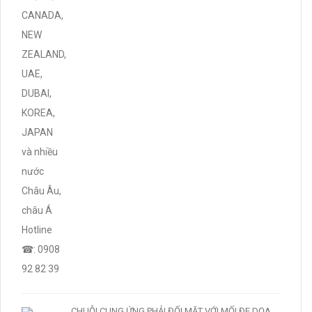
CHUỖI CUNG ỨNG PHẢI ĐỐI MẶT VỚI MỐI ĐE DỌA