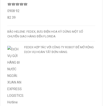
BÃO HELENE: FEDEX, BƯU ĐIỆN HOA KỲ DỪNG MỘT SỐ
CHUYẾN GIAO HÀNG ĐẾN FLORIDA
FEDEX HỢP TÁC VỚI CÔNG TY ROBOT ĐỂ MỞ RỘNG
DỊCH VỤ HOÀN TẤT ĐƠN HÀNG.