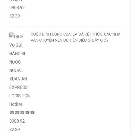
CUỘC ĐÌNH CÔNG CỦA ILA ĐÃ KẾT THÚC. CÁC NHÀ
VẬN CHUYỂN NÊN ƯU TIÊN ĐIỀU GÌ BÂY GIỜ?