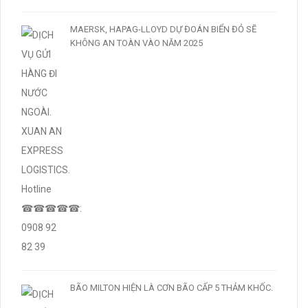
MAERSK, HAPAG-LLOYD DỰ ĐOÁN BIỂN ĐỎ SẼ
KHÔNG AN TOÀN VÀO NĂM 2025
BÃO MILTON HIỆN LÀ CƠN BÃO CẤP 5 THẢM KHỐC.