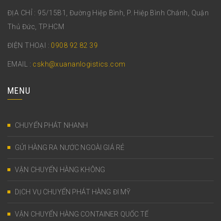
ĐỊA CHỈ : 95/15B1, Đường Hiệp Bình, P. Hiệp Bình Chánh, Quận
Thủ Đức, TP.HCM
ĐIỆN THOẠI :
0908 92 82 39
EMAIL :
cskh@xuananlogistics.com
MENU
CHUYỂN PHÁT NHANH
GỬI HÀNG RA NƯỚC NGOÀI GIÁ RẺ
VẬN CHUYỂN HÀNG KHÔNG
DỊCH VỤ CHUYỂN PHÁT HÀNG ĐI MỸ
VẬN CHUYỂN HÀNG CONTAINER QUỐC TẾ