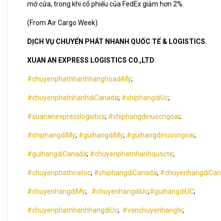
mở cửa, trong khi cổ phiếu của FedEx giảm hơn 2%.
(From Air Cargo Week)
DỊCH VỤ CHUYỂN PHÁT NHANH QUỐC TẾ & LOGISTICS.
XUAN AN EXPRESS LOGISTICS CO.,LTD
#chuyenphatnhanhhanghoadiMy
;
#chuyenphatnhanhdiCanada
;
#shiphangdiUc
;
#xuananexpresslogistics
;
#shiphangdinuocngoai
;
#shiphangdiMy
;
#guihangdiMy
;
#guihangdinuocngoai
;
#guihangdiCanada
;
#chuyenphatnhanhquocte
;
#chuyenphathoatoc
;
#shiphangdiCanada
;
#chuyenhangdiCa
#chuyenhangdiMy
;
#chuyenhangdiUc
;
#guihangdiUC
;
#chuyenphatnhanhhangdiUc
;
#vanchuyenhangle
;