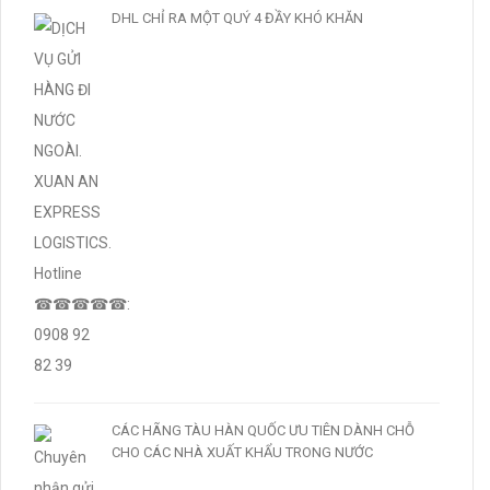
DHL CHỈ RA MỘT QUÝ 4 ĐẦY KHÓ KHĂN
CÁC HÃNG TÀU HÀN QUỐC ƯU TIÊN DÀNH CHỖ
CHO CÁC NHÀ XUẤT KHẨU TRONG NƯỚC