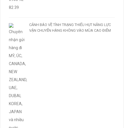
CẢNH BÁO VỀ TÌNH TRẠNG THIẾU HỤT NĂNG LỰC
VẬN CHUYỂN HÀNG KHÔNG VÀO MÙA CAO ĐIỂM