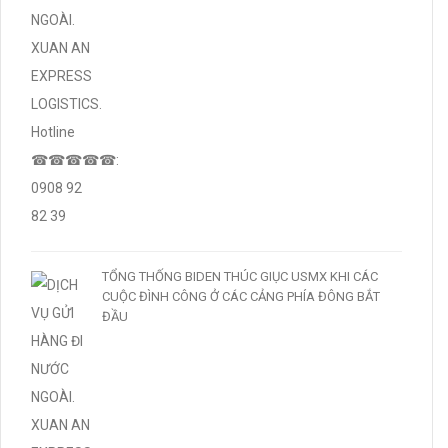
TỔNG THỐNG BIDEN THÚC GIỤC USMX KHI CÁC
CUỘC ĐÌNH CÔNG Ở CÁC CẢNG PHÍA ĐÔNG BẮT
ĐẦU