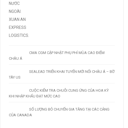
CMA CGM CẬP NHẬT PHỤ PHÍ MÙA CAO ĐIỂM
CHÂU Á
SEALEAD TRIỂN KHAI TUYẾN MỚI NỐI CHÂU Á – BỜ
TÂY US
CUỘC KIỂM TRA CHUỖI CUNG ỨNG CỦA HOA KỲ
KHI NHẬP KHẨU ĐẠT MỨC CAO
SỐ LƯỢNG BỎ CHUYẾN GIA TĂNG TẠI CÁC CẢNG
CỦA CANADA