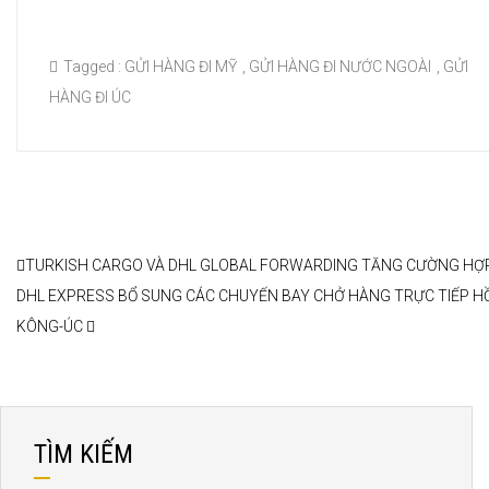
Tagged :
GỬI HÀNG ĐI MỸ
,
GỬI HÀNG ĐI NƯỚC NGOÀI
,
GỬI
HÀNG ĐI ÚC
TURKISH CARGO VÀ DHL GLOBAL FORWARDING TĂNG CƯỜNG HỢ
DHL EXPRESS BỔ SUNG CÁC CHUYẾN BAY CHỞ HÀNG TRỰC TIẾP 
KÔNG-ÚC
TÌM KIẾM