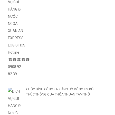
CUỘC ĐÌNH CÔNG TẠI CẢNG BỜ ĐÔNG US KẾT
THÚC THÔNG QUA THỎA THUẬN TẠM THỜI