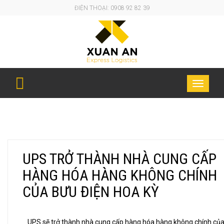
ĐIỆN THOẠI: 0908 92 82 39
UPS TRỞ THÀNH NHÀ CUNG CẤP HÀNG HÓA HÀNG
Toggle
KHÔNG CHÍNH CỦA BƯU ĐIỆN HOA KỲ
navigati
UPS TRỞ THÀNH NHÀ CUNG CẤP
HÀNG HÓA HÀNG KHÔNG CHÍNH
CỦA BƯU ĐIỆN HOA KỲ
UPS sẽ trở thành nhà cung cấp hàng hóa hàng không chính củ