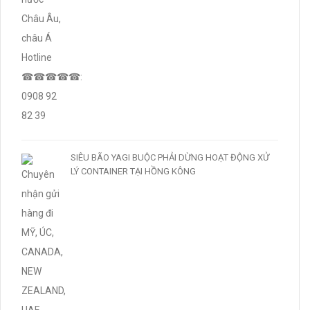
SIÊU BÃO YAGI BUỘC PHẢI DỪNG HOẠT ĐỘNG XỬ
LÝ CONTAINER TẠI HỒNG KÔNG