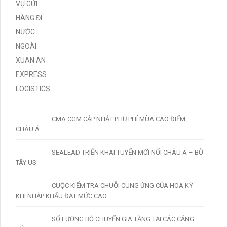
CMA CGM CẬP NHẬT PHỤ PHÍ MÙA CAO ĐIỂM
CHÂU Á
SEALEAD TRIỂN KHAI TUYẾN MỚI NỐI CHÂU Á – BỜ
TÂY US
CUỘC KIỂM TRA CHUỖI CUNG ỨNG CỦA HOA KỲ
KHI NHẬP KHẨU ĐẠT MỨC CAO
SỐ LƯỢNG BỎ CHUYẾN GIA TĂNG TẠI CÁC CẢNG