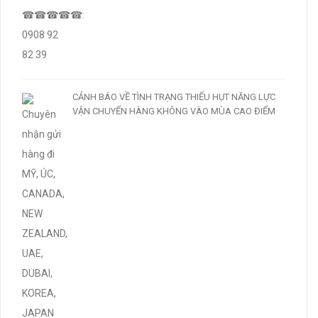
CẢNH BÁO VỀ TÌNH TRẠNG THIẾU HỤT NĂNG LỰC
VẬN CHUYỂN HÀNG KHÔNG VÀO MÙA CAO ĐIỂM