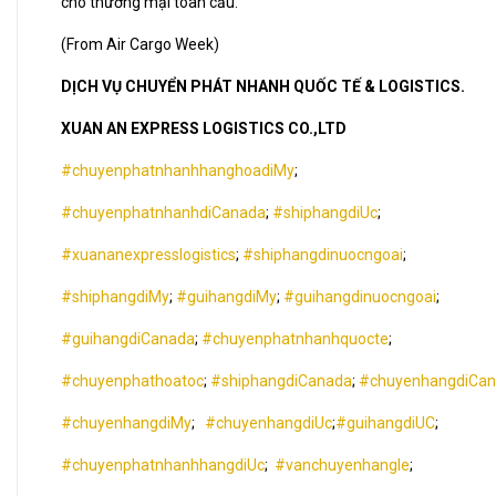
cho thương mại toàn cầu.”
(From Air Cargo Week)
DỊCH VỤ CHUYỂN PHÁT NHANH QUỐC TẾ & LOGISTICS.
XUAN AN EXPRESS LOGISTICS CO.,LTD
#chuyenphatnhanhhanghoadiMy
;
#chuyenphatnhanhdiCanada
;
#shiphangdiUc
;
#xuananexpresslogistics
;
#shiphangdinuocngoai
;
#shiphangdiMy
;
#guihangdiMy
;
#guihangdinuocngoai
;
#guihangdiCanada
;
#chuyenphatnhanhquocte
;
#chuyenphathoatoc
;
#shiphangdiCanada
;
#chuyenhangdiCa
#chuyenhangdiMy
;
#chuyenhangdiUc
;
#guihangdiUC
;
#chuyenphatnhanhhangdiUc
;
#vanchuyenhangle
;