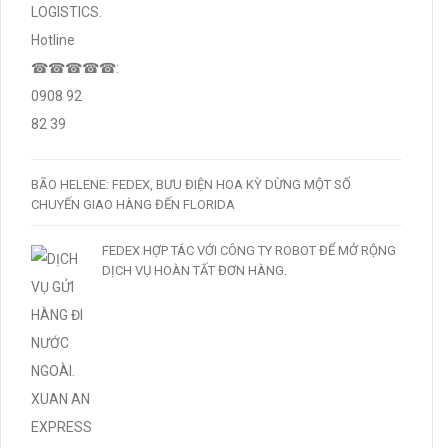
BÃO HELENE: FEDEX, BƯU ĐIỆN HOA KỲ DỪNG MỘT SỐ
CHUYẾN GIAO HÀNG ĐẾN FLORIDA
FEDEX HỢP TÁC VỚI CÔNG TY ROBOT ĐỂ MỞ RỘNG
DỊCH VỤ HOÀN TẤT ĐƠN HÀNG.