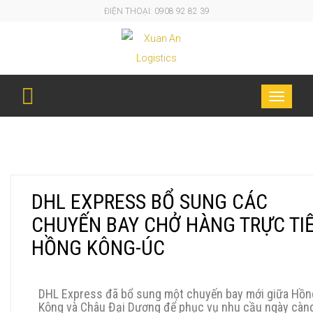
ĐIỆN THOẠI: 0908 92 82 39
DHL EXPRESS BỔ SUNG CÁC CHUYẾN BAY CHỞ
Toggle
HÀNG TRỰC TIẾP HỒNG KÔNG-ÚC
navigati
DHL EXPRESS BỔ SUNG CÁC
CHUYẾN BAY CHỞ HÀNG TRỰC TI
HỒNG KÔNG-ÚC
DHL Express đã bổ sung một chuyến bay mới giữa Hồn
Kông và Châu Đại Dương để phục vụ nhu cầu ngày càn