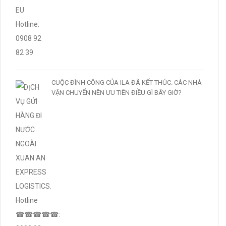
CUỘC ĐÌNH CÔNG CỦA ILA ĐÃ KẾT THÚC. CÁC NHÀ
VẬN CHUYỂN NÊN ƯU TIÊN ĐIỀU GÌ BÂY GIỜ?