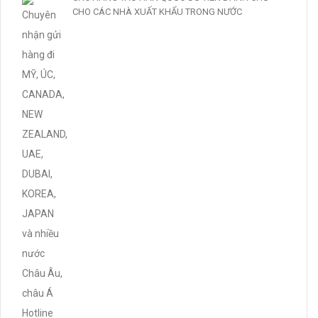
CHO CÁC NHÀ XUẤT KHẨU TRONG NƯỚC