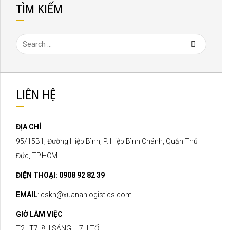
TÌM KIẾM
LIÊN HỆ
ĐỊA CHỈ
95/15B1, Đường Hiệp Bình, P. Hiệp Bình Chánh, Quận Thủ
Đức, TP.HCM
ĐIỆN THOẠI: 0908 92 82 39
EMAIL
:
cskh@xuananlogistics.com
GIỜ LÀM VIỆC
T2–T7: 8H SÁNG – 7H TỐI