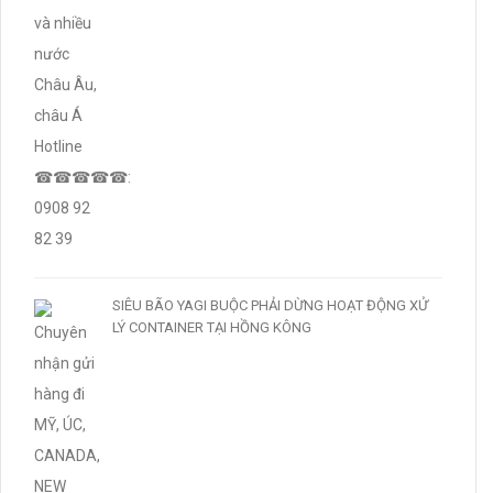
SIÊU BÃO YAGI BUỘC PHẢI DỪNG HOẠT ĐỘNG XỬ
LÝ CONTAINER TẠI HỒNG KÔNG