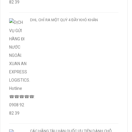
DHL CHỈ RA MỘT QUÝ 4 ĐẦY KHÓ KHĂN
CÁC HÃNG TÀU HÀN QUỐC ƯU TIÊN DÀNH CHỖ