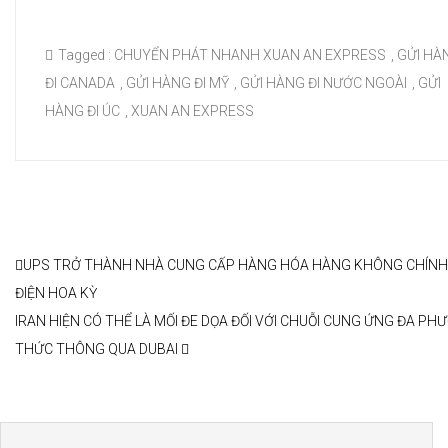
Tagged :
CHUYỂN PHÁT NHANH XUAN AN EXPRESS
,
GỬI HÀ
ĐI CANADA
,
GỬI HÀNG ĐI MỸ
,
GỬI HÀNG ĐI NƯỚC NGOÀI
,
GỬI
HÀNG ĐI ÚC
,
XUAN AN EXPRESS
UPS TRỞ THÀNH NHÀ CUNG CẤP HÀNG HÓA HÀNG KHÔNG CHÍNH
ĐIỆN HOA KỲ
IRAN HIỆN CÓ THỂ LÀ MỐI ĐE DỌA ĐỐI VỚI CHUỖI CUNG ỨNG ĐA PH
THỨC THÔNG QUA DUBAI