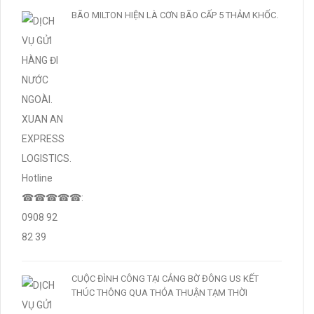
BÃO MILTON HIỆN LÀ CƠN BÃO CẤP 5 THẢM KHỐC.
CUỘC ĐÌNH CÔNG TẠI CẢNG BỜ ĐÔNG US KẾT
THÚC THÔNG QUA THỎA THUẬN TẠM THỜI