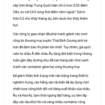
cấp trên khắp Trung Quốc hiện chỉ ở mức 0,05 điểm
CAx, so với 0,63 cùng thời điểm năm ngoái.” Giá trị
trên 0,5 cho thấy thặng dư, bên dưới cho thấy thâm
hụt.
Các công ty giao nhận đã phải tranh giành các cont
rỗng do thương mại xuyên Thái Bình Dương sinh lợi
hơn để đảm bảo thị phần lớn nhất. Tuy nhiên, giá spot
rate từ châu Á đến châu Âu tăng đột biến trong những
tuần gần đây dường như đã san bằng sân chơi cạnh
tranh các container giữa hai vùng thương mại.
Để giảm thiểu tình trạng mất cân bằng trang thiết bị
nghiêm trọng, các hãng vận tải biển đã áp dụng một
chiến lược công kích đối với hàng xuất khẩu của châu
Âu và Hoa Kỳ, tạm thời ngừng đặt hàng, ưu tiên lấp
đầy các tàu khứ hồi với càng nhiều container rỗng