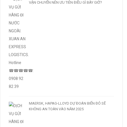
VẬN CHUYỂN NÊN ƯU TIÊN ĐIỀU GÌ BÂY GIỜ?
MAERSK, HAPAG-LLOYD DỰ ĐOÁN BIỂN ĐỎ SẼ
KHÔNG AN TOÀN VÀO NĂM 2025