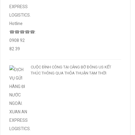
CUỘC ĐÌNH CÔNG TẠI CẢNG BỜ ĐÔNG US KẾT
THÚC THÔNG QUA THỎA THUẬN TẠM THỜI