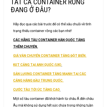
TẤT CẢ CONTAINER RỖNG
ĐANG Ở ĐÂU?
Hãy đọc qua các bài trước để có thể xâu chuỗi về tình
trạng thiếu container rỗng các bạn nhé!
CÁC HÃNG TÀU CONTAINER HÀN QUỐC TĂNG
THÊM CHUYẾN.
GIÁ VẬN CHUYỂN CONTAINER TĂNG ĐỘT BIẾN.
KẸT CẢNG TẠI ANH QUỐC (UK)
SẢN LƯỢNG CONTAINER TĂNG MẠNH TẠI CÁC
CẢNG HÀNG ĐẦU TRUNG QUỐC.
CƯỚC TÀU TỚI ÚC TĂNG CAO
Một số tàu container đã khởi hành từ châu Á đến châu
Âu mà không sử dụng hết sức chứa trong những tuần