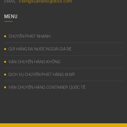
EMAIL :
cskh@xuananlogistics.com
MENU
CHUYỂN PHÁT NHANH
GỬI HÀNG RA NƯỚC NGOÀI GIÁ RẺ
VẬN CHUYỂN HÀNG KHÔNG
DỊCH VỤ CHUYỂN PHÁT HÀNG ĐI MỸ
VẬN CHUYỂN HÀNG CONTAINER QUỐC TẾ