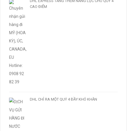
DHL EXPRESS TĂNG THÊM NĂNG LỰC CHO QUÝ 4
CAO ĐIỂM
DHL CHỈ RA MỘT QUÝ 4 ĐẦY KHÓ KHĂN