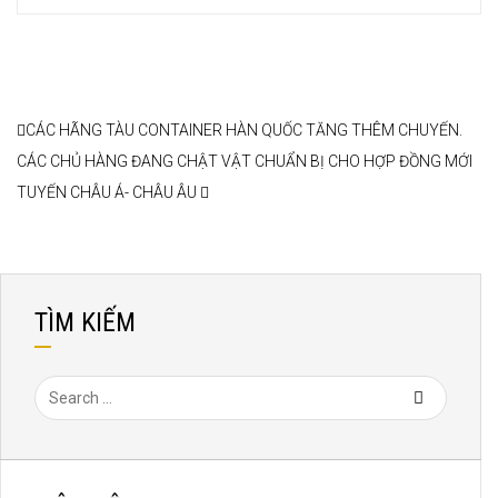
CÁC HÃNG TÀU CONTAINER HÀN QUỐC TĂNG THÊM CHUYẾN.
CÁC CHỦ HÀNG ĐANG CHẬT VẬT CHUẨN BỊ CHO HỢP ĐỒNG MỚI
TUYẾN CHÂU Á- CHÂU ÂU
TÌM KIẾM