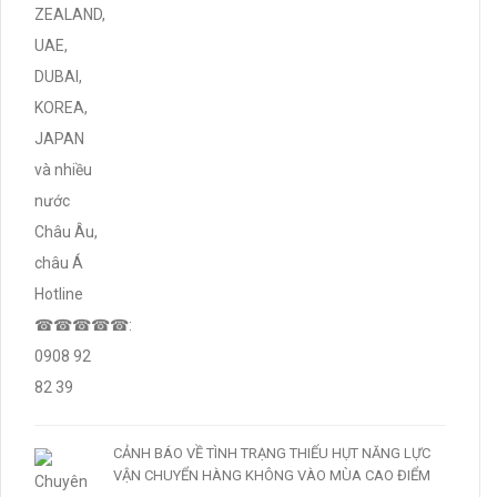
CẢNH BÁO VỀ TÌNH TRẠNG THIẾU HỤT NĂNG LỰC
VẬN CHUYỂN HÀNG KHÔNG VÀO MÙA CAO ĐIỂM