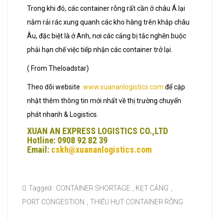
Trong khi đó, các container rỗng rất cần ở châu Á lại
nằm rải rác xung quanh các kho hàng trên khắp châu
Âu, đặc biệt là ở Anh, nơi các cảng bị tắc nghẽn buộc
phải hạn chế việc tiếp nhận các container trở lại.
( From Theloadstar)
Theo dõi website
www.xuananlogistics.com
để cập
nhật thêm thông tin mới nhất về thị trường chuyển
phát nhanh & Logistics.
XUAN AN EXPRESS LOGISTICS CO.,LTD
Hotline: 0908 92 82 39
Email:
cskh@xuananlogistics.com
Tagged :
CONTAINER SHORTAGE
,
KẸT CẢNG
,
PORT CONGESTION
,
THIẾU HỤT CONTAINER RỖNG