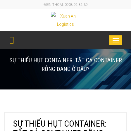
ĐIỆN THOẠI: 0908 92 82 39
Toggle
navigati
SỰ THIẾU HỤT CONTAINER: TẤT CẢ CONTAINER
RỖNG ĐANG Ở ĐÂU?
SỰ THIẾU HỤT CONTAINER: