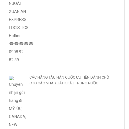
CÁC HÃNG TÀU HÀN QUỐC ƯU TIÊN DÀNH CHỖ
CHO CÁC NHÀ XUẤT KHẨU TRONG NƯỚC