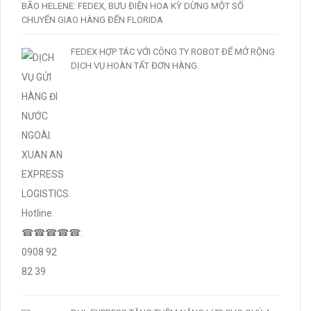
BÃO HELENE: FEDEX, BƯU ĐIỆN HOA KỲ DỪNG MỘT SỐ
CHUYẾN GIAO HÀNG ĐẾN FLORIDA
FEDEX HỢP TÁC VỚI CÔNG TY ROBOT ĐỂ MỞ RỘNG
DỊCH VỤ HOÀN TẤT ĐƠN HÀNG.