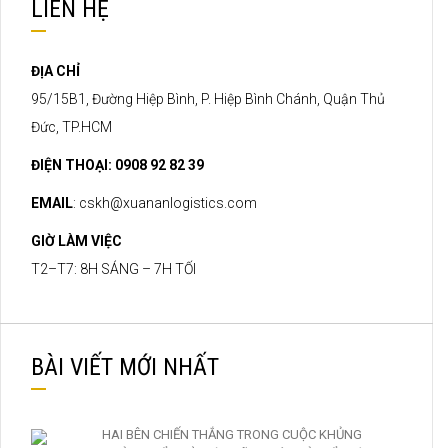
LIÊN HỆ
ĐỊA CHỈ
95/15B1, Đường Hiệp Bình, P. Hiệp Bình Chánh, Quận Thủ
Đức, TP.HCM
ĐIỆN THOẠI: 0908 92 82 39
EMAIL
:
cskh@xuananlogistics.com
GIỜ LÀM VIỆC
T2–T7: 8H SÁNG – 7H TỐI
BÀI VIẾT MỚI NHẤT
HAI BÊN CHIẾN THẮNG TRONG CUỘC KHỦNG