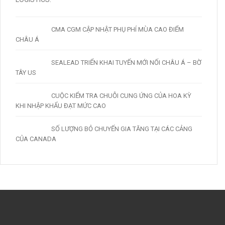
CMA CGM CẬP NHẬT PHỤ PHÍ MÙA CAO ĐIỂM
CHÂU Á
SEALEAD TRIỂN KHAI TUYẾN MỚI NỐI CHÂU Á – BỜ
TÂY US
CUỘC KIỂM TRA CHUỖI CUNG ỨNG CỦA HOA KỲ
KHI NHẬP KHẨU ĐẠT MỨC CAO
SỐ LƯỢNG BỎ CHUYẾN GIA TĂNG TẠI CÁC CẢNG
CỦA CANADA