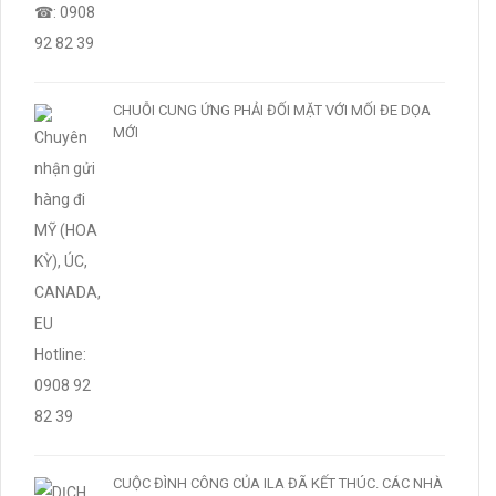
CHUỖI CUNG ỨNG PHẢI ĐỐI MẶT VỚI MỐI ĐE DỌA
MỚI
CUỘC ĐÌNH CÔNG CỦA ILA ĐÃ KẾT THÚC. CÁC NHÀ