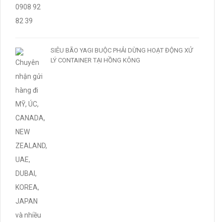
SIÊU BÃO YAGI BUỘC PHẢI DỪNG HOẠT ĐỘNG XỬ
LÝ CONTAINER TẠI HỒNG KÔNG